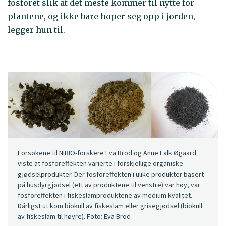
fosforet slik at det meste kommer til nytte for
plantene, og ikke bare hoper seg opp i jorden,
legger hun til.
Forsøkene til NIBIO-forskere Eva Brod og Anne Falk Øgaard
viste at fosforeffekten varierte i forskjellige organiske
gjødselprodukter. Der fosforeffekten i ulike produkter basert
på husdyrgjødsel (ett av produktene til venstre) var høy, var
fosforeffekten i fiskeslamproduktene av medium kvalitet.
Dårligst ut kom biokull av fiskeslam eller grisegjødsel (biokull
av fiskeslam til høyre). Foto: Eva Brod