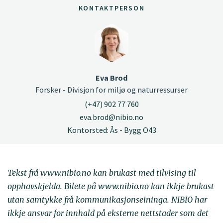
KONTAKTPERSON
Eva Brod
Forsker - Divisjon for miljø og naturressurser
(+47) 902 77 760
eva.brod@nibio.no
Kontorsted: Ås - Bygg O43
Tekst frå www.nibio.no kan brukast med tilvising til
opphavskjelda. Bilete på www.nibio.no kan ikkje brukast
utan samtykke frå kommunikasjonseininga. NIBIO har
ikkje ansvar for innhald på eksterne nettstader som det