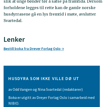
slik at unge bønder tør å satse på framtida. Dersom
forholdene legges til rette kan de gamle norske
husdyrrasene gå en lys fremtid i møte, avslutter
Svartedal.
Lenker
Bestill boka fra Dreyer Forlag Oslo
HUSDYRA SOM IKKE VILLE DØ UT
av Odd Vangen og Nina Svartedal (redaktører)
Boka er utgitt av Dreyer Forlag Oslo i samarbeid med
NIBIO.