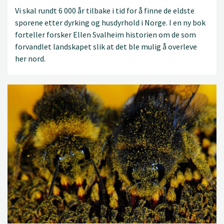
Vi skal rundt 6 000 år tilbake i tid for å finne de eldste
sporene etter dyrking og husdyrhold i Norge. I en ny bok
forteller forsker Ellen Svalheim historien om de som
forvandlet landskapet slik at det ble mulig å overleve
her nord.