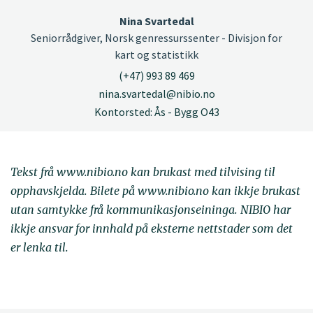
Nina Svartedal
Seniorrådgiver, Norsk genressurssenter - Divisjon for
kart og statistikk
(+47) 993 89 469
nina.svartedal@nibio.no
Kontorsted: Ås - Bygg O43
Tekst frå www.nibio.no kan brukast med tilvising til
opphavskjelda. Bilete på www.nibio.no kan ikkje brukast
utan samtykke frå kommunikasjonseininga. NIBIO har
ikkje ansvar for innhald på eksterne nettstader som det
er lenka til.