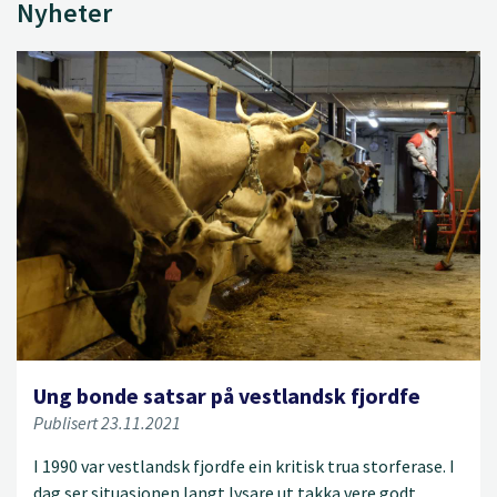
Nyheter
Ung bonde satsar på vestlandsk fjordfe
Publisert 23.11.2021
I 1990 var vestlandsk fjordfe ein kritisk trua storferase. I
dag ser situasjonen langt lysare ut takka vere godt