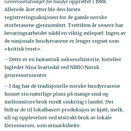
Genressursutvalget for husdyr
opprettet i 1988.
Allerede året etter ble den første
registreringsaksjonen for de gamle norske
storferasene gjennomført. Trettifem år senere har
bevaringsarbeidet nådd en viktig milepæl: Ingen av
de nasjonale husdyrrasene er lenger regnet som
«kritisk truet».
– Dette er en fantastisk suksesshistorie, forteller
fagleder Nina Svartedal ved NIBIO Norsk
genressurssenter.
– I dag har de tradisjonelle norske husdyrrasene
funnet sin naturlige plass på mange små og
mellomstore bruk rundt omkring i landet. Der
bidrar de til lokalbasert produksjon av kjøtt, melk,
ull og opplevelser ved utstrakt bruk av lokale
fôrressurser, som utmarksbeite.