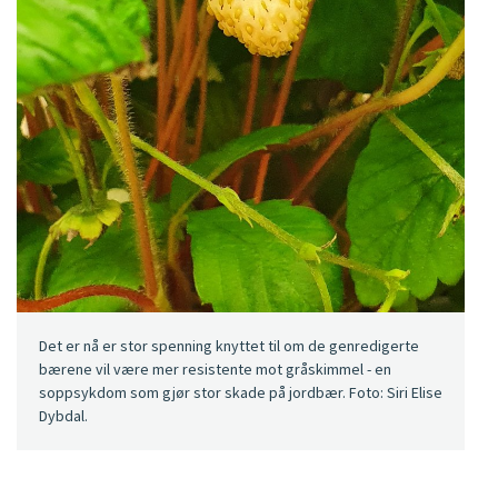
Det er nå er stor spenning knyttet til om de genredigerte
bærene vil være mer resistente mot gråskimmel - en
soppsykdom som gjør stor skade på jordbær. Foto: Siri Elise
Dybdal.