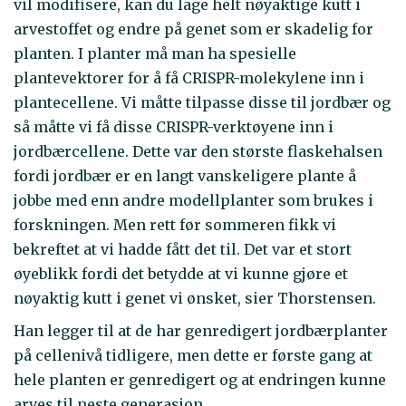
vil modifisere, kan du lage helt nøyaktige kutt i
arvestoffet og endre på genet som er skadelig for
planten. I planter må man ha spesielle
plantevektorer for å få CRISPR-molekylene inn i
plantecellene. Vi måtte tilpasse disse til jordbær og
så måtte vi få disse CRISPR-verktøyene inn i
jordbærcellene. Dette var den største flaskehalsen
fordi jordbær er en langt vanskeligere plante å
jobbe med enn andre modellplanter som brukes i
forskningen. Men rett før sommeren fikk vi
bekreftet at vi hadde fått det til. Det var et stort
øyeblikk fordi det betydde at vi kunne gjøre et
nøyaktig kutt i genet vi ønsket, sier Thorstensen.
Han legger til at de har genredigert jordbærplanter
på cellenivå tidligere, men dette er første gang at
hele planten er genredigert og at endringen kunne
arves til neste generasjon.