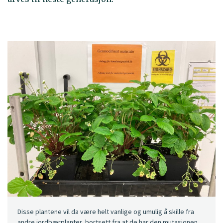
Disse plantene vil da være helt vanlige og umulig å skille fra
andre jordbærplanter, bortsett fra at de har den mutasjonen