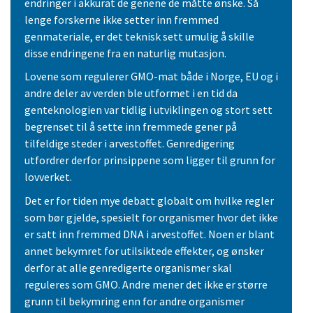
endringer i akkurat de genene de måtte ønske. Så
lenge forskerne ikke setter inn fremmed
genmateriale, er det teknisk sett umulig å skille
disse endringene fra en naturlig mutasjon.
Lovene som regulerer GMO-mat både i Norge, EU og i
andre deler av verden ble utformet i en tid da
genteknologien var tidlig i utviklingen og stort sett
begrenset til å sette inn fremmede gener på
tilfeldige steder i arvestoffet. Genredigering
utfordrer derfor prinsippene som ligger til grunn for
lovverket.
Det er for tiden mye debatt globalt om hvilke regler
som bør gjelde, spesielt for organismer hvor det ikke
er satt inn fremmed DNA i arvestoffet. Noen er blant
annet bekymret for utilsiktede effekter, og ønsker
derfor at alle genredigerte organismer skal
reguleres som GMO. Andre mener det ikke er større
grunn til bekymring enn for andre organismer