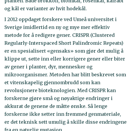
planten. Både brokkoli, blomkål, rosenkål, kålrabi
og kål er varianter av hvit hodekål.
I 2012 oppdaget forskere ved Umeå universitet i
Sverige imidlertid en ny og mye mer effektiv
metode for å redigere gener. CRISPR (Clustered
Regularly-Interspaced Short Palindromic Repeats)
er en spesialisert «gensaks» som gjør det mulig å
klippe ut, sette inn eller korrigere gener eller biter
av gener i planter, dyr, mennesker og
mikroorganismer. Metoden har blitt beskrevet som
et vitenskapelig gjennombrudd som kan
revolusjonere bioteknologien. Med CRISPR kan
forskerne gjøre små og nøyaktige endringer i
akkurat de genene de måtte ønske. Så lenge
forskerne ikke setter inn fremmed genmateriale,
er det teknisk sett umulig å skille disse endringene
fra en naturlig mutasjon.