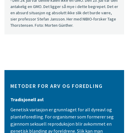
- Den 24. juli var denne kålen ikke en GMO. Den 25. juli var den
antakelig en GMO. Det ligger så mye i dette begrepet. Det er
en absurd situasjon og absolutt ikke slik det burde være,
sier professor Stefan Jansson. Her med NIBIO-forsker Tage
Thorstensen. Foto: Morten Günther.
METODER FOR ARV OG FOREDLING
Tradisjonell avl
Genetisk variasjon er grunnlaget for all dyreavl og
planteforedling. For organismer som formerer seg
gjennom seksuell reproduksjon blir avkommet en
genetisk blanding av foreldrene. Slik kan man