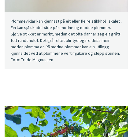
Plommeviklar kan kjennast på eit eller fleire stikkhol i skalet .
Ein kan sjå skade både på umodne og modne plommer.
Sjølve stikket er mørkt, medan det ofte dannar seg eit grått
felt rundt holet. Det grå feltet blir tydlegare dess meir
moden plomma er. På modne plommer kan ein i tillegg
kjenna det ved at plommene vert mjukare og slepp steinen.
Foto: Trude Magnussen