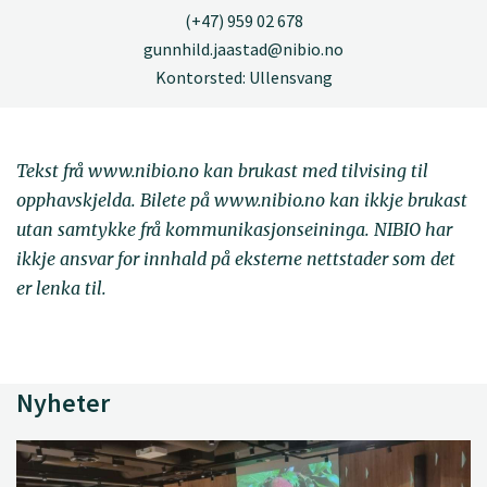
(+47) 959 02 678
gunnhild.jaastad@nibio.no
Kontorsted: Ullensvang
Tekst frå www.nibio.no kan brukast med tilvising til
opphavskjelda. Bilete på www.nibio.no kan ikkje brukast
utan samtykke frå kommunikasjonseininga. NIBIO har
ikkje ansvar for innhald på eksterne nettstader som det
er lenka til.
Nyheter