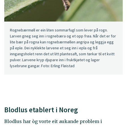
Rognebærmøll er ein liten sommarfugl som lever på rogn.
Larven gneg seg inn i rognebæra og et opp frøa. Når det er for
lite bær på rogna kan rognebærmøllen angripa og leggja egg
på eple. Dei nyklekte larvene et seg inn i epla og frå
inngangsholet renn det ut litt plantesaft, som tørkar til et kvitt
pulver. Larvene kryp djupare inn i fruktkjøtet og lager
lysebrune gangar. Foto: Erling Fløistad
Blodlus etablert i Noreg
Blodlus har òg vorte eit aukande problem i