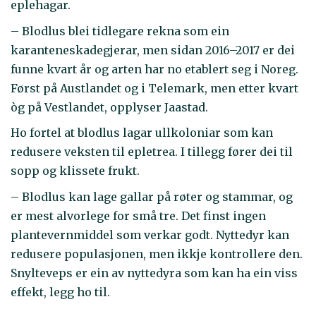
eplehagar.
– Blodlus blei tidlegare rekna som ein
karanteneskadegjerar, men sidan 2016–2017 er dei
funne kvart år og arten har no etablert seg i Noreg.
Først på Austlandet og i Telemark, men etter kvart
òg på Vestlandet, opplyser Jaastad.
Ho fortel at blodlus lagar ullkoloniar som kan
redusere veksten til epletrea. I tillegg fører dei til
sopp og klissete frukt.
– Blodlus kan lage gallar på røter og stammar, og
er mest alvorlege for små tre. Det finst ingen
plantevernmiddel som verkar godt. Nyttedyr kan
redusere populasjonen, men ikkje kontrollere den.
Snylteveps er ein av nyttedyra som kan ha ein viss
effekt, legg ho til.