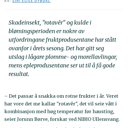
AV:
SIRI ELISE DYBDAL
Skadeinsekt, "rotavêr" og kulde i
blømingsperioden er nokre av
utfordringane fruktprodusentane har stått
ovanfor i årets sesong. Det har gitt seg
utslag i lågare plomme- og morellavlingar,
mens epleprodusentane ser ut til å få gode
resultat.
– Det passar å snakka om rotne frukter i år. Veret
har vore det me kallar "rotavêr", det vil seie vått i
kombinasjon med høg temperatur før hausting,
seier Jorunn Børve, forskar ved NIBIO Ullensvang.