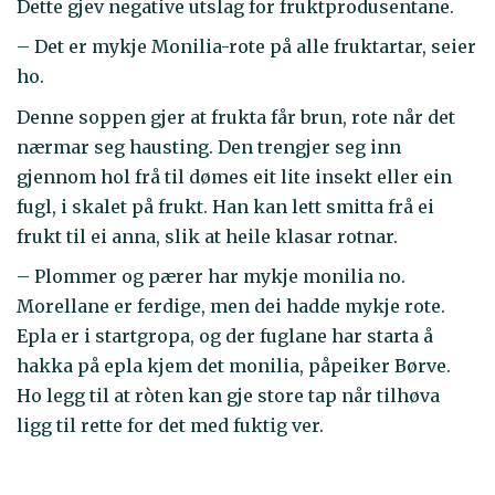
Dette gjev negative utslag for fruktprodusentane.
– Det er mykje Monilia-rote på alle fruktartar, seier
ho.
Denne soppen gjer at frukta får brun, rote når det
nærmar seg hausting. Den trengjer seg inn
gjennom hol frå til dømes eit lite insekt eller ein
fugl, i skalet på frukt. Han kan lett smitta frå ei
frukt til ei anna, slik at heile klasar rotnar.
– Plommer og pærer har mykje monilia no.
Morellane er ferdige, men dei hadde mykje rote.
Epla er i startgropa, og der fuglane har starta å
hakka på epla kjem det monilia, påpeiker Børve.
Ho legg til at ròten kan gje store tap når tilhøva
ligg til rette for det med fuktig ver.