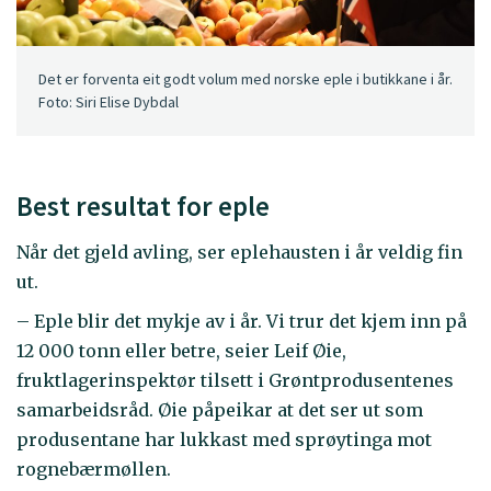
Det er forventa eit godt volum med norske eple i butikkane i år.
Foto: Siri Elise Dybdal
Best resultat for eple
Når det gjeld avling, ser eplehausten i år veldig fin
ut.
– Eple blir det mykje av i år. Vi trur det kjem inn på
12 000 tonn eller betre, seier Leif Øie,
fruktlagerinspektør tilsett i Grøntprodusentenes
samarbeidsråd. Øie påpeikar at det ser ut som
produsentane har lukkast med sprøytinga mot
rognebærmøllen.