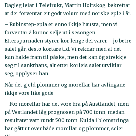
Dagleg leiar i Telefrukt, Martin Holtskog, bekreftar
at dei forventar eit godt volum med norske eple i år.
– Rubinstep-epla er enno ikkje hausta, men vi
forventar å kunne selje ut i sesongen.
Etterspurnaden styrer kor lenge dei varer – jo betre
salet går, desto kortare tid. Vi reknar med at det
kan halde fram til påske, men det kan òg strekkje
seg til sankthans, alt etter korleis salet utviklar
seg, opplyser han.
Når det gjeld plommer og morellar har avlingane
ikkje vore like gode.
– For morellar har det vore bra på Austlandet, men
på Vestlandet låg prognosen på 700 tonn, medan
resultatet vart rundt 500 tonn. Kulda i blomstringa
har gått ut over både morellar og plommer, seier