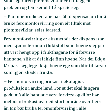
Skadegjeraren plommeviklar er i tillegg eit
problem og han ser ut til å spreie seg.
– Plommeprodusentane har fått dispensasjon for å
bruke feromonforvirring som eit tiltak mot
plommeviklar, seier Jaastad.
Feromonforvirring er ein metode der dispenserar
med kjønnsferomon (luktstoff som hoene slepper
ut) vert hengt opp i frukthagane for å forvirre
hannane, slik at dei ikkje finn hoene. Når dei ikkje
får para seg legg ikkje hoene egg som blir til larver
som igjen skader frukta.
– Fermonforvirring brukast i økologisk
produksjon i andre land. For at det skal fungera
godt, må alle hannane vera forvirra og difor bør
metoden brukast over eit stort område over fleire
år. Ein bør bruka feromonforvirring i alle