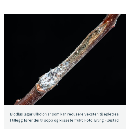
Blodlus lagar ullkoloniar som kan redusere veksten til epletrea.
I tillegg fører dei til sopp og klissete frukt. Foto: Erling Fløistad