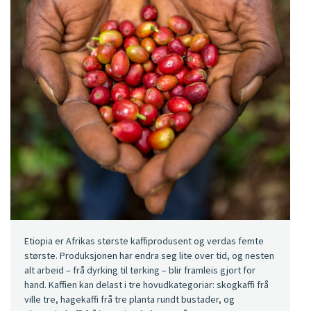
Etiopia er Afrikas største kaffiprodusent og verdas femte
største. Produksjonen har endra seg lite over tid, og nesten
alt arbeid – frå dyrking til tørking – blir framleis gjort for
hand. Kaffien kan delast i tre hovudkategoriar: skogkaffi frå
ville tre, hagekaffi frå tre planta rundt bustader, og