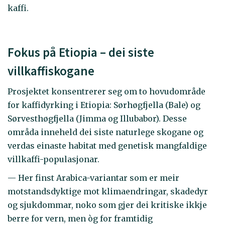
kaffi.
Fokus på Etiopia – dei siste
villkaffiskogane
Prosjektet konsentrerer seg om to hovudområde
for kaffidyrking i Etiopia: Sørhøgfjella (Bale) og
Sørvesthøgfjella (Jimma og Illubabor). Desse
områda inneheld dei siste naturlege skogane og
verdas einaste habitat med genetisk mangfaldige
villkaffi-populasjonar.
— Her finst Arabica-variantar som er meir
motstandsdyktige mot klimaendringar, skadedyr
og sjukdommar, noko som gjer dei kritiske ikkje
berre for vern, men òg for framtidig