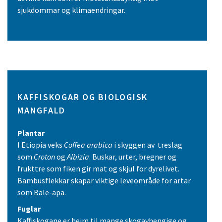
sjukdommar og klimaendringar.
KAFFISKOGAR OG BIOLOGISK
MANGFALD
Plantar
I Etiopia veks
Coffea arabica
i skyggen av treslag
som
Croton
og
Albizia
. Buskar, urter, bregner og
frukttre som fiken gir mat og skjul for dyrelivet.
Bambusflekkar skapar viktige leveområde for artar
som Bale-apa.
Fuglar
Kaffiskogane er heim til mange skogavhengige og