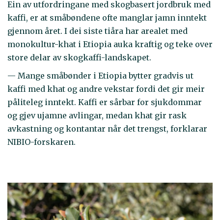
Ein av utfordringane med skogbasert jordbruk med
kaffi, er at småbøndene ofte manglar jamn inntekt
gjennom året. I dei siste tiåra har arealet med
monokultur-khat i Etiopia auka kraftig og teke over
store delar av skogkaffi-landskapet.
— Mange småbønder i Etiopia bytter gradvis ut
kaffi med khat og andre vekstar fordi det gir meir
påliteleg inntekt. Kaffi er sårbar for sjukdommar
og gjev ujamne avlingar, medan khat gir rask
avkastning og kontantar når det trengst, forklarar
NIBIO-forskaren.