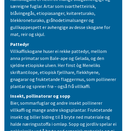
særeigne fuglar. Artar som svarthetteirisk,
blåvingegås, etiopiasanger, kvitøreturako,
blekkroneturako, gråhodetimalsanger og
gullkappespett er avhengige av desse skogane for
mat, reir og skjul.
Pattedyr
Villkaffiskogane huser ei rekke pattedyr, mellom
anna primatar som Bale-ape og Gelada, og den
sjeldne etiopiske ulven. Her finst òg Meneliks
skriftantilope, etiopisk fjellhare, flekkhyene,
gnagarar og fruktetande flaggermus, som pollinerer
plantar og spreier frø – også frå villkaffi.
Insekt, pollinatorar og sopp
Bier, sommarfuglar og andre insekt pollinerer
villkaffi og mange andre skogsplantar. Fruktetande
insekt og biller bidreg til å bryte ned materiale og
halde næringsstoffa i omløp. Sopp og jordliv spelar ei