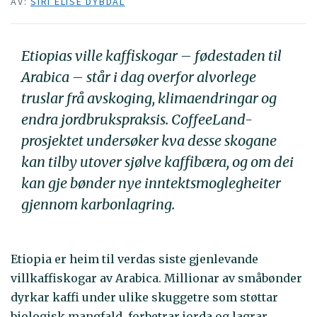
AV:
SIRI ELISE DYBDAL
Etiopias ville kaffiskogar – fødestaden til
Arabica – står i dag overfor alvorlege
truslar frå avskoging, klimaendringar og
endra jordbrukspraksis. CoffeeLand-
prosjektet undersøker kva desse skogane
kan tilby utover sjølve kaffibæra, og om dei
kan gje bønder nye inntektsmoglegheiter
gjennom karbonlagring.
Etiopia er heim til verdas siste gjenlevande
villkaffiskogar av Arabica. Millionar av småbønder
dyrkar kaffi under ulike skuggetre som støttar
biologisk mangfald, forbetrar jorda og lagrar