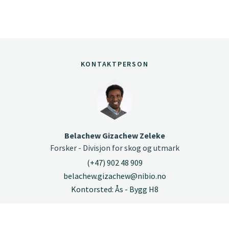
KONTAKTPERSON
Belachew Gizachew Zeleke
Forsker - Divisjon for skog og utmark
(+47) 902 48 909
belachew.gizachew@nibio.no
Kontorsted: Ås - Bygg H8