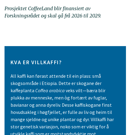
Prosjektet CoffeeLand blir finansiert av
Forskningsrådet og skal gå frå 2026 til 2029.
KVA ER VILLKAFFI?
All kaffi kan førast attende til ein plass: små
skogsområde i Etiopia. Dette er skogane der
kaffeplanta
Coffea arabica
veks vilt—bæra blir
plukka av menneske, men òg fortært av fuglar,
bavianar og anna dyreliv. Desse kaffiskogane finst
hovudsakleg i høgfjellet, er fulle av liv og heim til
mange sjeldne og unike plantar og dyr. Villkaffi har
stor genetisk variasjon, noko som er viktig for å
utvikle kaffi som er motstandsdyktig mot