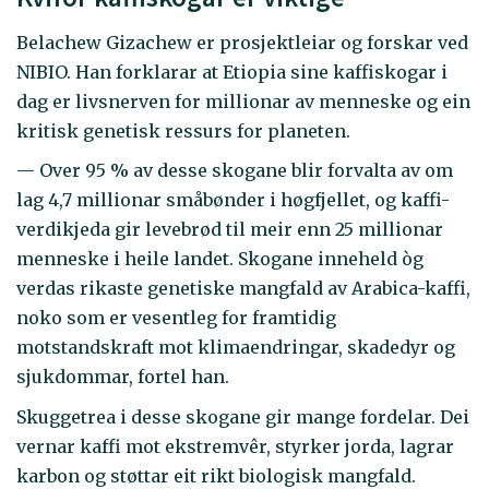
Belachew Gizachew er prosjektleiar og forskar ved
NIBIO. Han forklarar at Etiopia sine kaffiskogar i
dag er livsnerven for millionar av menneske og ein
kritisk genetisk ressurs for planeten.
— Over 95 % av desse skogane blir forvalta av om
lag 4,7 millionar småbønder i høgfjellet, og kaffi-
verdikjeda gir levebrød til meir enn 25 millionar
menneske i heile landet. Skogane inneheld òg
verdas rikaste genetiske mangfald av Arabica-kaffi,
noko som er vesentleg for framtidig
motstandskraft mot klimaendringar, skadedyr og
sjukdommar, fortel han.
Skuggetrea i desse skogane gir mange fordelar. Dei
vernar kaffi mot ekstremvêr, styrker jorda, lagrar
karbon og støttar eit rikt biologisk mangfald.