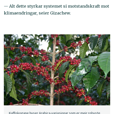
— Alt dette styrkar systemet si motstandskraft mot
klimaendringar, seier Gizachew.
Kaffiskogane huser Arabica-variasjonar som er meir robuste