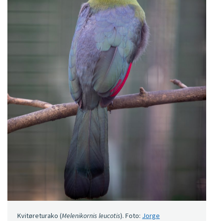
Kvitøreturako (
Melenikornis leucotis
). Foto:
Jorge