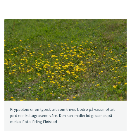
Krypsoleie er en typisk art som trives bedre på vassmettet
jord enn kultugrasene våre. Den kan imidlertid gi usmak på
melka. Foto: Erling Fløistad