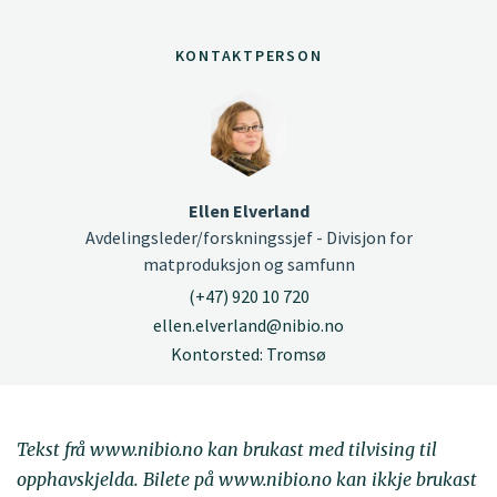
KONTAKTPERSON
Ellen Elverland
Avdelingsleder/forskningssjef - Divisjon for
matproduksjon og samfunn
(+47) 920 10 720
ellen.elverland@nibio.no
Kontorsted: Tromsø
Tekst frå www.nibio.no kan brukast med tilvising til
opphavskjelda. Bilete på www.nibio.no kan ikkje brukast