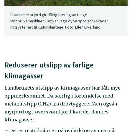
Ei vassmetta jord gir dårlig bæring av tunge
landbruksmaskiner. Det kan lage dype spor som skader
rotsystemet til kulturplantene. Foto: Ellen Elverland
Reduserer utslipp av farlige
klimagasser
Landbrukets utslipp av klimagasser har fått mye
oppmerksomhet. Da særlig i forbindelse med
metanutslipp (CH
) fra drøvtyggere. Men også i
4
myrjord og i oversvømt jord kan det dannes
klimagasser.
– Det er restriksjoner på nydyrking av myr på