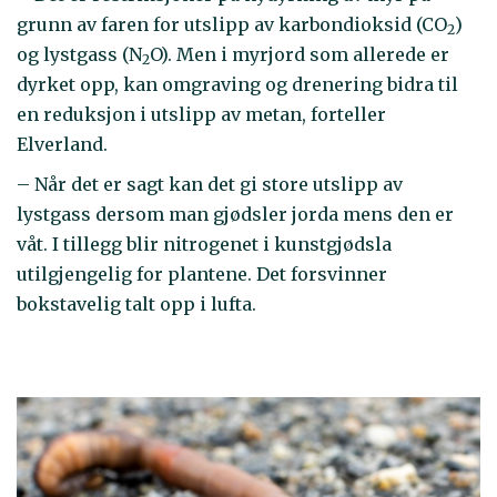
grunn av faren for utslipp av karbondioksid (CO
)
2
og lystgass (N
O). Men i myrjord som allerede er
2
dyrket opp, kan omgraving og drenering bidra til
en reduksjon i utslipp av metan, forteller
Elverland.
– Når det er sagt kan det gi store utslipp av
lystgass dersom man gjødsler jorda mens den er
våt. I tillegg blir nitrogenet i kunstgjødsla
utilgjengelig for plantene. Det forsvinner
bokstavelig talt opp i lufta.