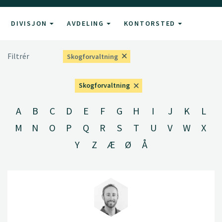
DIVISJON
AVDELING
KONTORSTED
Filtrér
Skogforvaltning
Skogforvaltning
A
B
C
D
E
F
G
H
I
J
K
L
M
N
O
P
Q
R
S
T
U
V
W
X
Y
Z
Æ
Ø
Å