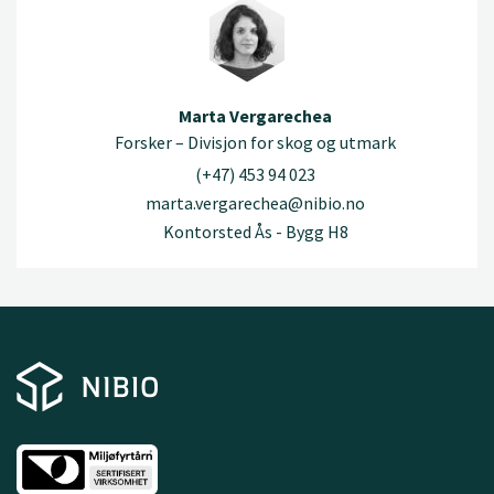
Marta Vergarechea
Forsker – Divisjon for skog og utmark
(+47) 453 94 023
marta.vergarechea@nibio.no
Kontorsted Ås - Bygg H8