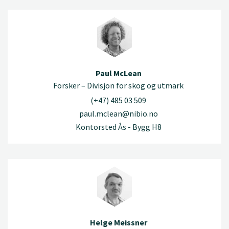
Paul McLean
Forsker – Divisjon for skog og utmark
(+47) 485 03 509
paul.mclean@nibio.no
Kontorsted Ås - Bygg H8
Helge Meissner