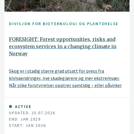
DIVISJON FOR BIOTEKNOLOGI OG PLANTEHELSE
FORESIGHT: Forest opportunities, risks and
ecosystem services in a changing climate in
Norway
Skog er i stadig større grad utsatt for press fra
klimaendringer, nye skadegjørere og mer ekstremvær.
Når slike forstyrrelser opptrer samtidig – eller påvirker
hverandre – kan risikoen for store skader øke kraftig.
FORESIGHT-prosjektet tar mål av seg til å forstå
nettopp disse sammensatte utfordringene, og gjøre
ACTIVE
UPDATED: 25.07.2026
kunnskapen nyttig i praksis.
END: JAN 2029
START: JAN 2026