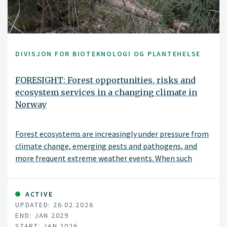
DIVISJON FOR BIOTEKNOLOGI OG PLANTEHELSE
FORESIGHT: Forest opportunities, risks and
ecosystem services in a changing climate in
Norway
Forest ecosystems are increasingly under pressure from
climate change, emerging pests and pathogens, and
more frequent extreme weather events. When such
disturbances occur simultaneously—or interact with one
another—the risk of severe damage can increase
substantially. The FORESIGHT project aims to
ACTIVE
UPDATED: 26.02.2026
understand these complex, interacting challenges and
END: JAN 2029
to translate this knowledge into practical applications.
START: JAN 2026