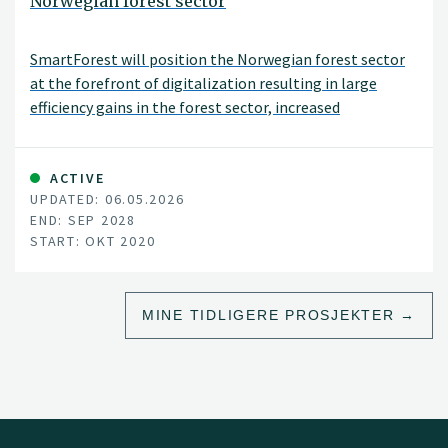
Norwegian forest sector
SmartForest will position the Norwegian forest sector
at the forefront of digitalization resulting in large
efficiency gains in the forest sector, increased
production, reduced environmental impacts, and
significant climate benefits. SmartForest will result in a
series of innovations and be the catalyst for an
ACTIVE
UPDATED: 06.05.2026
internationally competitive forest-tech sector in
END: SEP 2028
Norway. The fundamental components for achieving
START: OKT 2020
this are in place; a unified and committed forest sector,
a leading R&D environment, and a series of progressive
data and technology companies.
MINE TIDLIGERE PROSJEKTER