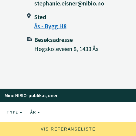
stephanie.eisner@nibio.no
Sted
Ås - Bygg H8
Besøksadresse
Høgskoleveien 8, 1433 Ås
Mine NIBIO-publikasjoner
TYPE
ÅR
VIS REFERANSELISTE