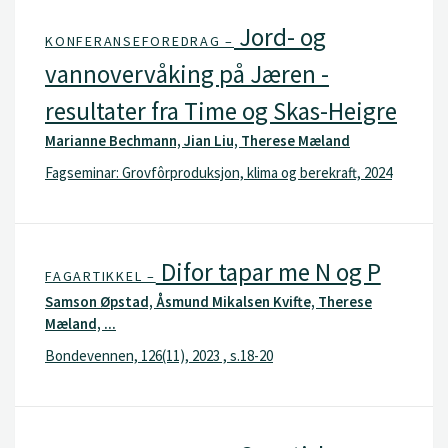
Jord- og
KONFERANSEFOREDRAG –
vannovervåking på Jæren -
resultater fra Time og Skas-Heigre
Marianne Bechmann, Jian Liu, Therese Mæland
Fagseminar: Grovfôrproduksjon, klima og berekraft, 2024
Difor tapar me N og P
FAGARTIKKEL –
Samson Øpstad, Åsmund Mikalsen Kvifte, Therese
Mæland, ...
Bondevennen, 126(11), 2023 , s.18-20