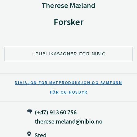
Therese Mæland
Forsker
PUBLIKASJONER FOR NIBIO
DIVISJON FOR MATPRODUKSJON OG SAMFUNN
FÔR OG HUSDYR
(+47) 913 60 756
therese.meland@nibio.no
Sted