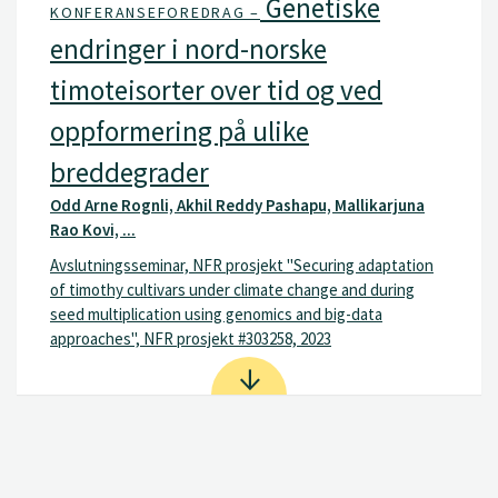
Genetiske
KONFERANSEFOREDRAG –
endringer i nord-norske
timoteisorter over tid og ved
oppformering på ulike
breddegrader
Odd Arne Rognli, Akhil Reddy Pashapu, Mallikarjuna
Rao Kovi, ...
Avslutningsseminar, NFR prosjekt "Securing adaptation
of timothy cultivars under climate change and during
seed multiplication using genomics and big-data
approaches", NFR prosjekt #303258, 2023