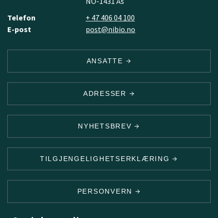
NO-1431 Ås
Telefon
+ 47 406 04 100
E-post
post@nibio.no
ANSATTE
ADRESSER
NYHETSBREV
TILGJENGELIGHETSERKLÆRING
PERSONVERN