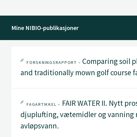
Mine NIBIO-publikasjoner
Comparing soil ph
FORSKNINGSRAPPORT –
and traditionally mown golf course f
FAIR WATER II. Nytt pros
FAGARTIKKEL –
djuplufting, vætemidler og vanning 
avløpsvann.