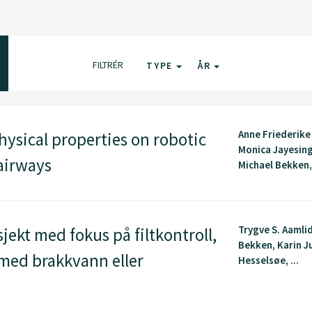
FILTRÉR
TYPE
ÅR
Anne Friederike
ysical properties on robotic
Monica Jayesin
airways
Michael Bekken, 
Trygve S. Aamlid
jekt med fokus på filtkontroll,
Bekken, Karin J
med brakkvann eller
Hesselsøe, ...