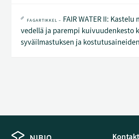
FAIR WATER II: Kastelu m
FAGARTIKKEL –
vedellä ja parempi kuivuudenkesto k
syväilmastuksen ja kostutusaineiden
Kontakt