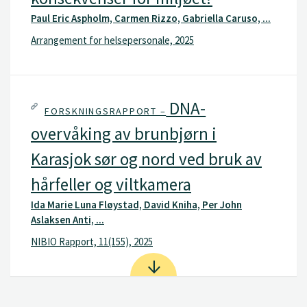
Paul Eric Aspholm, Carmen Rizzo, Gabriella Caruso, ...
Arrangement for helsepersonale, 2025
DNA-
FORSKNINGSRAPPORT –
overvåking av brunbjørn i
Karasjok sør og nord ved bruk av
hårfeller og viltkamera
Ida Marie Luna Fløystad, David Kniha, Per John
Aslaksen Anti, ...
NIBIO Rapport, 11(155), 2025