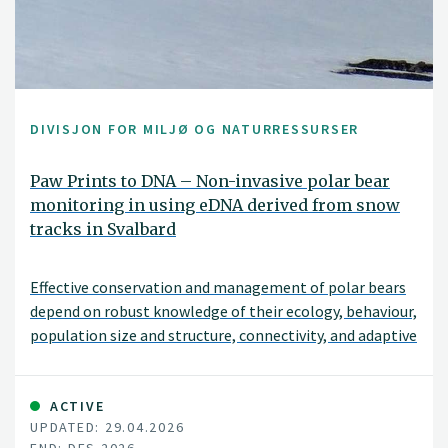
DIVISJON FOR MILJØ OG NATURRESSURSER
Paw Prints to DNA – Non-invasive polar bear
monitoring in using eDNA derived from snow
tracks in Svalbard
Effective conservation and management of polar bears
depend on robust knowledge of their ecology, behaviour,
population size and structure, connectivity, and adaptive
capacity. Although genetic tools are critical for
addressing these questions, traditional sampling
approaches, often involving capture and handling, are
ACTIVE
UPDATED: 29.04.2026
logistically challenging, costly, potentially hazardous to