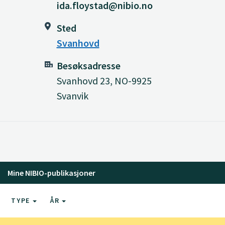
ida.floystad@nibio.no
Sted
Svanhovd
Besøksadresse
Svanhovd 23, NO-9925
Svanvik
Mine NIBIO-publikasjoner
TYPE
ÅR