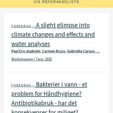
VIS REFERANSELISTE
A slight glimpse into
FOREDRAG –
climate changes and effects and
water analyses
Paul Eric Aspholm, Carmen Rizzo, Gabriella Caruso, ...
Workshoppen i Tana, 2025
Bakterier i vann - et
FOREDRAG –
problem for Håndhygiene?
Antibiotikabruk - har det
konsekvenser for miljøet?