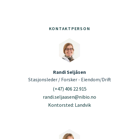
KONTAKTPERSON
Randi Seljåsen
Stasjonsleder / Forsker - Eiendom/Drift
(+47) 406 22 915
randi.seljaasen@nibio.no
Kontorsted: Landvik