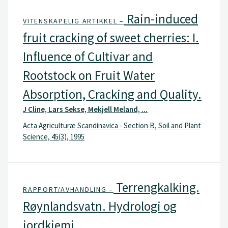
Rain-induced
VITENSKAPELIG ARTIKKEL –
fruit cracking of sweet cherries: I.
Influence of Cultivar and
Rootstock on Fruit Water
Absorption, Cracking and Quality.
J Cline, Lars Sekse, Mekjell Meland, ...
Acta Agriculturæ Scandinavica - Section B, Soil and Plant
Science, 45(3), 1995
Terrengkalking.
RAPPORT/AVHANDLING –
Røynlandsvatn. Hydrologi og
jordkjemi