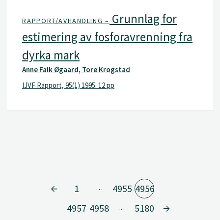
Grunnlag for
RAPPORT/AVHANDLING –
estimering av fosforavrenning fra
dyrka mark
Anne Falk Øgaard, Tore Krogstad
IJVF Rapport, 95(1) 1995. 12 pp
1
4955
4956
…
4957
4958
5180
…