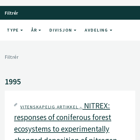
Filtrér
TYPE
ÅR
DIVISJON
AVDELING
Filtrér
1995
NITREX:
VITENSKAPELIG ARTIKKEL –
responses of coniferous forest
ecosystems to experimentally