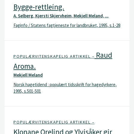
Bygge-rettleing.
A. Selberg, Kjersti Skjervheim, Mekjell Meland, ...
Faginfo / Statens fagtjeneste for landbruket, 1995, s.1-28
Raud
POPULÆRVITENSKAPELIG ARTIKKEL –
Aroma.
Mekjell Meland
Norsk hagetidend : populært tidsskrift for hagedyrkere,
1995, s.501-501
POPULÆRVITENSKAPELIG ARTIKKEL –
Klonane Orelind og Ylvisåker gir