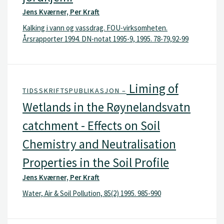
Jens Kværner, Per Kraft
Kalking i vann og vassdrag. FOU-virksomheten.
Årsrapporter 1994. DN-notat 1995-9, 1995. 78-79,92-99
Liming of
TIDSSKRIFTSPUBLIKASJON –
Wetlands in the Røynelandsvatn
catchment - Effects on Soil
Chemistry and Neutralisation
Properties in the Soil Profile
Jens Kværner, Per Kraft
Water, Air & Soil Pollution, 85(2) 1995. 985-990