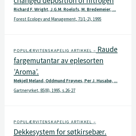
changed deposition of nitrogen
Richard F. Wright, J.G.M. Roelofs, M. Bredemeier, ...
Forest Ecology and Management, 71(1-2), 1995
Raude
POPULÆRVITENSKAPELIG ARTIKKEL –
fargemutantar av eplesorten
’Aroma’.
Mekjell Meland, Oddmund Frøynes, Per J. Husabø, ...
Gartneryrket, 85(8), 1995, s.26-27
POPULÆRVITENSKAPELIG ARTIKKEL –
Dekkesystem for søtkirsebær.