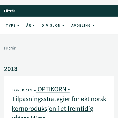
Filtrér
TYPE
ÅR
DIVISJON
AVDELING
Filtrér
2018
OPTIKORN -
FOREDRAG –
Tilpasningsstrategier for økt norsk
kornproduksjon i et fremtidig