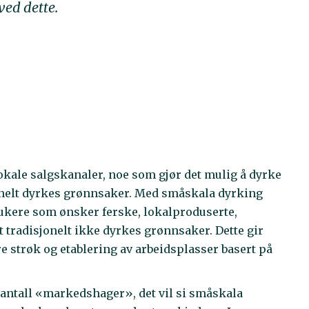
ed dette.
kale salgskanaler, noe som gjør det mulig å dyrke
jonelt dyrkes grønnsaker. Med småskala dyrking
brukere som ønsker ferske, lokalproduserte,
 tradisjonelt ikke dyrkes grønnsaker. Dette gir
re strøk og etablering av arbeidsplasser basert på
 i antall «markedshager», det vil si småskala