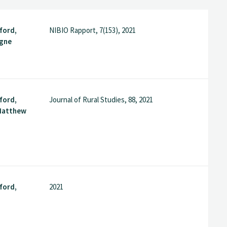
lford,
NIBIO Rapport, 7(153), 2021
igne
lford,
Journal of Rural Studies, 88, 2021
Matthew
lford,
2021