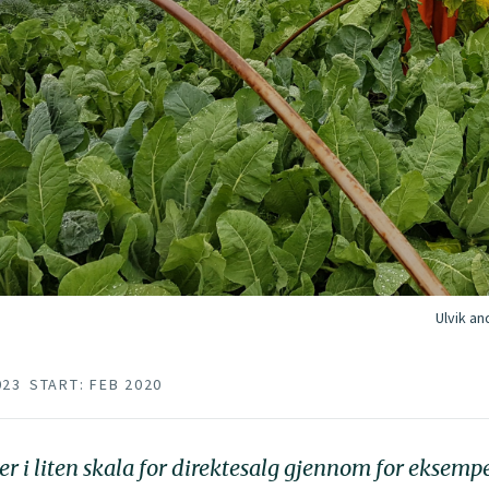
Ulvik an
023
START: FEB 2020
er i liten skala for direktesalg gjennom for eksem