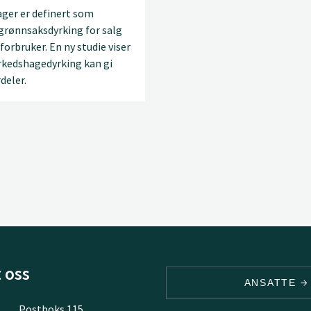
ger er definert som
grønnsaksdyrking for salg
 forbruker. En ny studie viser
rkedshagedyrking kan gi
deler.
 oss
ANSATTE
Postboks 115