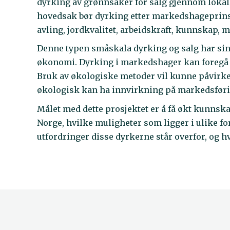
dyrking av grønnsaker for salg gjennom lokal
hovedsak bør dyrking etter markedshageprins
avling, jordkvalitet, arbeidskraft, kunnskap
Denne typen småskala dyrking og salg har sine
økonomi. Dyrking i markedshager kan foregå 
Bruk av økologiske metoder vil kunne påvirke b
økologisk kan ha innvirkning på markedsfør
Målet med dette prosjektet er å få økt kunns
Norge, hvilke muligheter som ligger i ulike 
utfordringer disse dyrkerne står overfor, og 