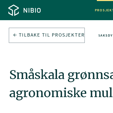
PROSJEK
TILBAKE TIL PROSJEKTER
SMÅSKALA GRØNNSAKSDY
Småskala grønns
agronomiske muli