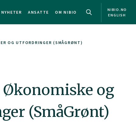
NIBIO.NO
NYHETER
ANSATTE
OM NIBIO
ENGLISH
TER OG UTFORDRINGER (SMÅGRØNT)
: Økonomiske og
nger (SmåGrønt)