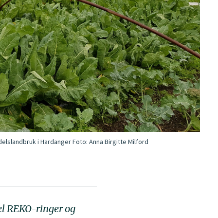
delslandbruk i Hardanger
Foto:
Anna Birgitte Milford
pel REKO-ringer og