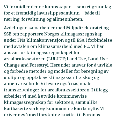
Vi formidler denne kunnskapen – som et grunnlag
for et fremtidig lavutslippssamfunn – både til
næring, forvaltning og allmennheten.
Avdelingen samarbeider med Miljødirektoratet og
SSB om rapportere Norges klimagassregnskap
under FNs klimakonvensjon og til ESA i forbindelse
med avtalen om klimasamarbeid med EU. Vi har
ansvar for klimagassregnskapet for
arealbrukssektoren (LULUCF; Land Use, Land-Use
Change and Forestry). Herunder ansvar for å utvikle
og forbedre metoder og modeller for beregning av
utslipp og opptak av klimagasser fra skog og
annen arealbruk. Vi levere også nasjonale
framskrivninger for arealbrukssektoren. I tillegg
arbeider vi med å utvikle kommunevise
klimagassregnskap for sektoren, samt ulike
kartbaserte verktøy kommunene kan benytte. Vi
driver også med forskning knyttet til Europas