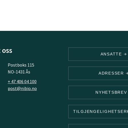
 oss
ANSATTE
Postboks 115
NO-1431 Ås
ADRESSER
+ 47 406 04 100
post@nibio.no
NYHETSBRE
TILGJENGELIGHETSE