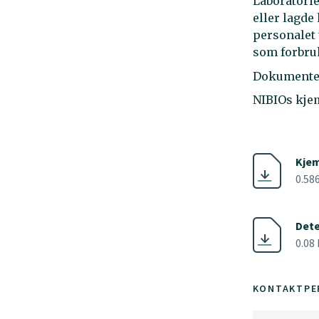
Laboratorie
eller lagde
personalet 
som forbruk
Dokumentet
NIBIOs kjem
Kjem
0.58
Dete
0.08
KONTAKTPE