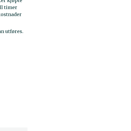
ker kjøpte
ll timer
kostnader
n utføres.