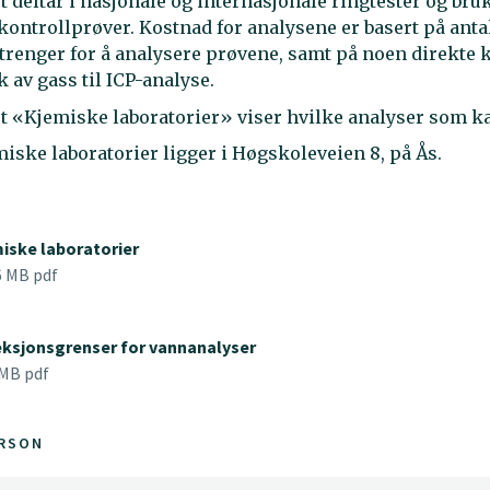
t deltar i nasjonale og internasjonale ringtester og bru
 kontrollprøver. Kostnad for analysene er basert på anta
trenger for å analysere prøvene, samt på noen direkte 
 av gass til ICP-analyse.
 «Kjemiske laboratorier» viser hvilke analyser som ka
iske laboratorier ligger i Høgskoleveien 8, på Ås.
iske laboratorier
6 MB pdf
ksjonsgrenser for vannanalyser
 MB pdf
RSON