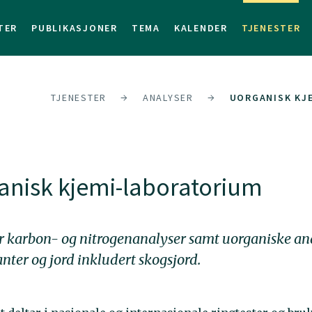
TER
PUBLIKASJONER
TEMA
KALENDER
TJENESTER
TJENESTER
ANALYSER
UORGANISK KJ
anisk kjemi-laboratorium
er karbon- og nitrogenanalyser samt uorganiske an
nter og jord inkludert skogsjord.