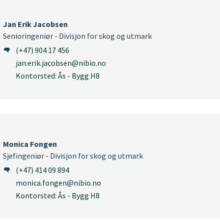
Jan Erik Jacobsen
Senioringeniør - Divisjon for skog og utmark
(+47) 904 17 456
jan.erik.jacobsen@nibio.no
Kontorsted: Ås - Bygg H8
Monica Fongen
Sjefingeniør - Divisjon for skog og utmark
(+47) 414 09 894
monica.fongen@nibio.no
Kontorsted: Ås - Bygg H8