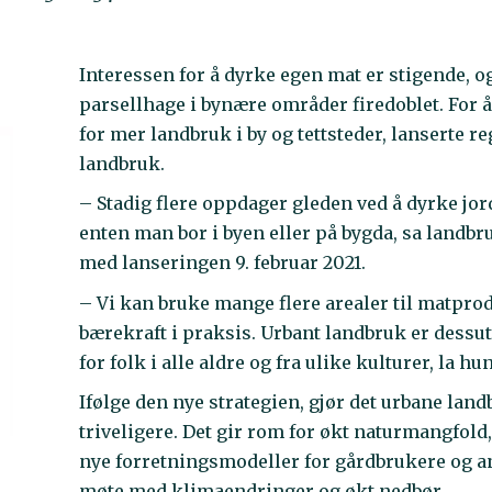
Interessen for å dyrke egen mat er stigende, og 
parsellhage i bynære områder firedoblet. For å 
for mer landbruk i by og tettsteder, lanserte r
landbruk.
– Stadig flere oppdager gleden ved å dyrke jor
enten man bor i byen eller på bygda, sa landbr
med lanseringen 9. februar 2021.
– Vi kan bruke mange flere arealer til matprod
bærekraft i praksis. Urbant landbruk er dessut
for folk i alle aldre og fra ulike kulturer, la hun 
Ifølge den nye strategien, gjør det urbane lan
triveligere. Det gir rom for økt naturmangfol
nye forretningsmodeller for gårdbrukere og an
møte med klimaendringer og økt nedbør.