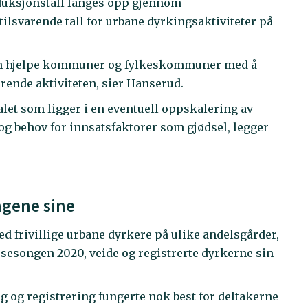
roduksjonstall fanges opp gjennom
tilsvarende tall for urbane dyrkingsaktiviteter på
kan hjelpe kommuner og fylkeskommuner med å
erende aktiviteten, sier Hanserud.
ialet som ligger i en eventuell oppskalering av
og behov for innsatsfaktorer som gjødsel, legger
ingene sine
d frivillige urbane dyrkere på ulike andelsgårder,
v sesongen 2020, veide og registrerte dyrkerne sin
 og registrering fungerte nok best for deltakerne