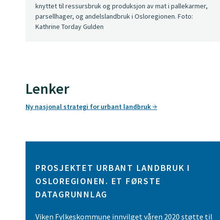
knyttet til ressursbruk og produksjon av mat i pallekarmer,
parsellhager, og andelslandbruk i Osloregionen. Foto:
Kathrine Torday Gulden
Lenker
Ny nasjonal strategi for urbant landbruk
PROSJEKTET URBANT LANDBRUK I
OSLOREGIONEN. ET FØRSTE
DATAGRUNNLAG
Viken Fylkeskommune innvilget våren 2020 støtte til