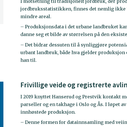
I motsetning til tradisjonelt jordbruk, der p
jordbruksstatistikken, finnes det nemlig ikke 
mindre areal.
– Produksjonsdata i det urbane landbruket 
danne seg et bilde av størrelsen på den eksist
– Det bidrar dessuten til å synliggjøre potens
urbant landbruk, både hva gjelder produksjon 
han til.
Frivillige veide og registrerte avl
I 2019 knyttet Hanserud og Prestvik kontakt me
parseller og en takhage i Oslo og Ås. I løpet a
innhøstede produksjon.
– Denne formen for datainnsamling med veiing