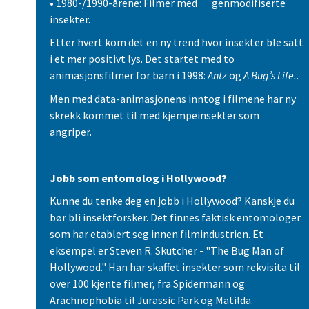
• 1980-/1990-årene: Filmer med genmodifiserte
insekter.
Etter hvert kom det en ny trend hvor insekter ble satt
i et mer positivt lys. Det startet med to
animasjonsfilmer for barn i 1998:
Antz
og
A Bug’s Life..
Men med data-animasjonens inntog i filmene har ny
skrekk kommet til med kjempeinsekter som
angriper.
Jobb som entomolog i Hollywood?
Kunne du tenke deg en jobb i Hollywood? Kanskje du
bør bli insektforsker. Det finnes faktisk entomologer
som har etablert seg innen filmindustrien. Et
eksempel er Steven R. Skutcher - "The Bug Man of
Hollywood." Han har skaffet insekter som rekvisita til
over 100 kjente filmer, fra Spidermann og
Arachnophobia til Jurassic Park og Matilda.