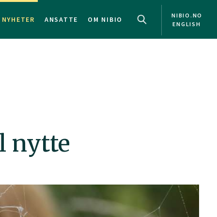
NIBIO.NO
NYHETER
ANSATTE
OM NIBIO
ENGLISH
l nytte