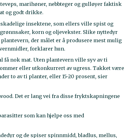
lteveps, marihøner, nebbteger og gulløyer faktisk
mat og godt drikke.
 skadelige insektene, som ellers ville spist og
grønnsaker, korn og oljevekster. Slike nyttedyr
rt plantevern, der målet er å produsere mest mulig
ernmidler, forklarer hun.
al få nok mat. Uten plantevern ville syv av ti
ykdommer eller utkonkurrert av ugress. Takket være
er to av ti planter, eller 15-20 prosent, sier
ood. Det er lang vei fra disse fryktskapningene
parasitter som kan hjelpe oss med
kadedyr og de spiser spinnmidd, bladlus, mellus,