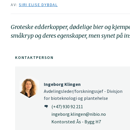
AV:
SIRI ELISE DYBDAL
Groteske edderkopper, dødelige bier og kjempe
småkryp og deres egenskaper, men synet på insek
KONTAKTPERSON
Ingeborg Klingen
Avdelingsleder/forskningssjef - Divisjon
for bioteknologi og plantehelse
(+47) 930 92 211
ingeborg.klingen@nibio.no
Kontorsted: Ås - Bygg H7