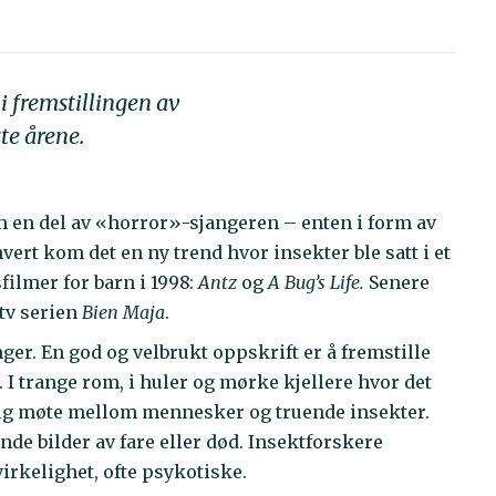
i fremstillingen av
te årene.
 en del av «horror»-sjangeren – enten i form av
ert kom det en ny trend hvor insekter ble satt i et
filmer for barn i 1998:
Antz
og
A Bug’s Life.
Senere
tv serien
Bien Maja
.
er. En god og velbrukt oppskrift er å fremstille
. I trange rom, i huler og mørke kjellere hvor det
åelig møte mellom mennesker og truende insekter.
e bilder av fare eller død. Insektforskere
irkelighet, ofte psykotiske.