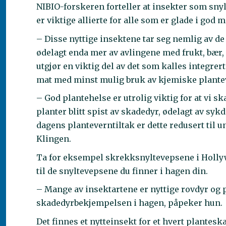
NIBIO-forskeren forteller at insekter som sny
er viktige allierte for alle som er glade i god 
– Disse nyttige insektene tar seg nemlig av de
ødelagt enda mer av avlingene med frukt, bær, 
utgjør en viktig del av det som kalles integre
mat med minst mulig bruk av kjemiske plantev
– God plantehelse er utrolig viktig for at vi sk
planter blitt spist av skadedyr, ødelagt av s
dagens planteverntiltak er dette redusert til und
Klingen.
Ta for eksempel skrekksnyltevepsene i Hollyw
til de snyltevepsene du finner i hagen din.
– Mange av insektartene er nyttige rovdyr og 
skadedyrbekjempelsen i hagen, påpeker hun.
Det finnes et nytteinsekt for et hvert plantes