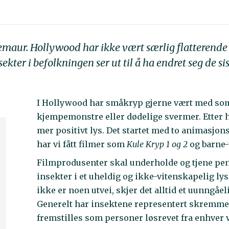
maur. Hollywood har ikke vært særlig flatterende 
ter i befolkningen ser ut til å ha endret seg de sis
I Hollywood har småkryp gjerne vært med som
kjempemonstre eller dødelige svermer. Etter hv
mer positivt lys. Det startet med to animasjons
har vi fått filmer som
Kule Kryp 1 og 2
og barne-
Filmprodusenter skal underholde og tjene peng
insekter i et uheldig og ikke-vitenskapelig lys
ikke er noen utvei, skjer det alltid et uunng
Generelt har insektene representert skremmend
fremstilles som personer løsrevet fra enhver v