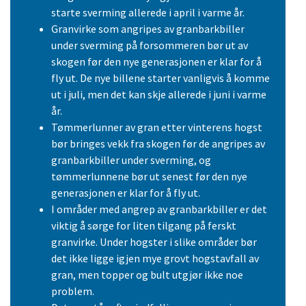
starte sverming allerede i april i varme år.
Granvirke som angripes av granbarkbiller
under sverming på forsommeren bør ut av
skogen før den nye generasjonen er klar for å
fly ut. De nye billene starter vanligvis å komme
ut i juli, men det kan skje allerede i juni i varme
år.
Tømmerlunner av gran etter vinterens hogst
bør bringes vekk fra skogen før de angripes av
granbarkbiller under sverming, og
tømmerlunnene bør ut senest før den nye
generasjonen er klar for å fly ut.
I områder med angrep av granbarkbiller er det
viktig å sørge for liten tilgang på ferskt
granvirke. Under hogster i slike områder bør
det ikke ligge igjen mye grovt hogstavfall av
gran, men topper og bult utgjør ikke noe
problem.