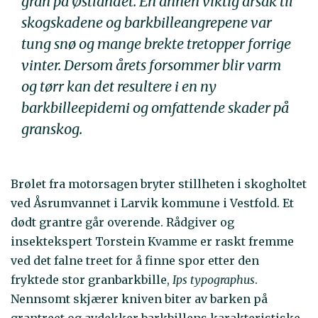
gran på Østlandet. En annen viktig årsak til
skogskadene og barkbilleangrepene var
tung snø og mange brekte tretopper forrige
vinter. Dersom årets forsommer blir varm
og tørr kan det resultere i en ny
barkbilleepidemi og omfattende skader på
granskog.
Brølet fra motorsagen bryter stillheten i skogholtet
ved Åsrumvannet i Larvik kommune i Vestfold. Et
dødt grantre går overende. Rådgiver og
insektekspert Torstein Kvamme er raskt fremme
ved det falne treet for å finne spor etter den
fryktede stor granbarkbille,
Ips typographus
.
Nennsomt skjærer kniven biter av barken på