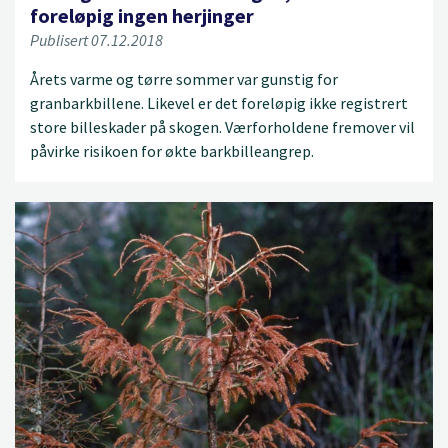
foreløpig ingen herjinger
Publisert 07.12.2018
Årets varme og tørre sommer var gunstig for
granbarkbillene. Likevel er det foreløpig ikke registrert
store billeskader på skogen. Værforholdene fremover vil
påvirke risikoen for økte barkbilleangrep.