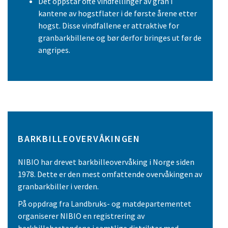
Det oppstår ofte vindfellinger av gran i
kantene av hogstflater i de første årene etter
hogst. Disse vindfallene er attraktive for
granbarkbillene og bør derfor bringes ut før de
angripes.
BARKBILLEOVERVÅKINGEN
NIBIO har drevet barkbilleovervåking i Norge siden
1978. Dette er den mest omfattende overvåkingen av
granbarkbiller i verden.
På oppdrag fra Landbruks- og matdepartementet
organiserer NIBIO en registrering av
barkbillebestandene i samtlige distrikter med