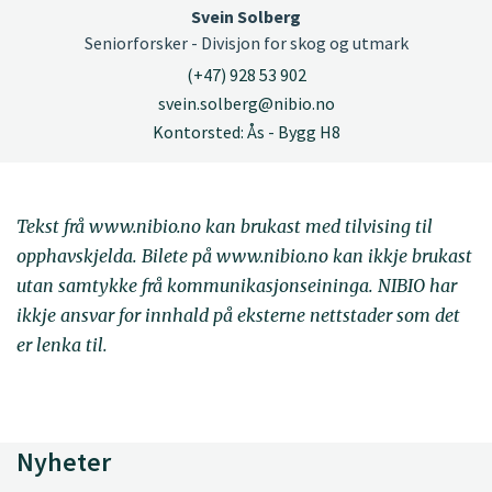
Svein Solberg
Seniorforsker - Divisjon for skog og utmark
(+47) 928 53 902
svein.solberg@nibio.no
Kontorsted: Ås - Bygg H8
Tekst frå www.nibio.no kan brukast med tilvising til
opphavskjelda. Bilete på www.nibio.no kan ikkje brukast
utan samtykke frå kommunikasjonseininga. NIBIO har
ikkje ansvar for innhald på eksterne nettstader som det
er lenka til.
Nyheter