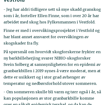
- Jeg har aldri tidligere sett så mye skadd granskog
som i år, forteller Ellen Finne, som i over 20 år har
arbeidet med skog hos Fylkesmannen i Vestfold.
Finne er med i overvåkingsprosjektet i Vestfold og
har blant annet ansvaret for overvåkingen av
skogskader fra fly.
På spørsmål om hvorvidt skogforskerne frykter en
ny barkbilleherjing svarer NIBIO-skogforsker
Svein Solberg at sannsynligheten for en epidemi av
granbarkbillen i 2019 synes å være moderat, men at
dette er usikkert og i stor grad avhenger av
temperatur og nedbørsforhold utover sommeren.
- Om sommeren skulle bli varm og tørr også i år, så
kan populasjonen av stor granbarkbille komme
over en såkalt epidemisk terskel, og da kan de