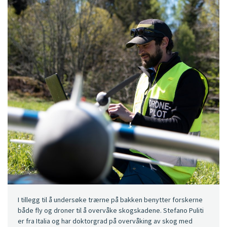
I tillegg til å undersøke trærne på bakken benytter forskerne
både fly og droner til å overvåke skogskadene. Stefano Puliti
er fra Italia og har doktorgrad på overvåking av skog med