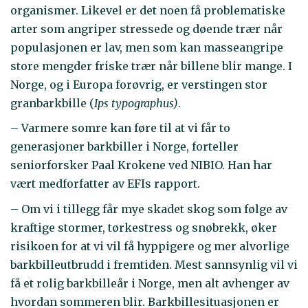
organismer. Likevel er det noen få problematiske
arter som angriper stressede og døende trær når
populasjonen er lav, men som kan masseangripe
store mengder friske trær når billene blir mange. I
Norge, og i Europa forøvrig, er verstingen stor
granbarkbille (
Ips typographus)
.
– Varmere somre kan føre til at vi får to
generasjoner barkbiller i Norge, forteller
seniorforsker Paal Krokene ved NIBIO. Han har
vært medforfatter av EFIs rapport.
– Om vi i tillegg får mye skadet skog som følge av
kraftige stormer, tørkestress og snøbrekk, øker
risikoen for at vi vil få hyppigere og mer alvorlige
barkbilleutbrudd i fremtiden. Mest sannsynlig vil vi
få et rolig barkbilleår i Norge, men alt avhenger av
hvordan sommeren blir. Barkbillesituasjonen er