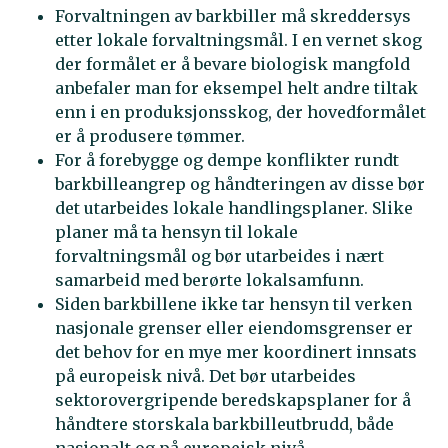
Forvaltningen av barkbiller må skreddersys
etter lokale forvaltningsmål. I en vernet skog
der formålet er å bevare biologisk mangfold
anbefaler man for eksempel helt andre tiltak
enn i en produksjonsskog, der hovedformålet
er å produsere tømmer.
For å forebygge og dempe konflikter rundt
barkbilleangrep og håndteringen av disse bør
det utarbeides lokale handlingsplaner. Slike
planer må ta hensyn til lokale
forvaltningsmål og bør utarbeides i nært
samarbeid med berørte lokalsamfunn.
Siden barkbillene ikke tar hensyn til verken
nasjonale grenser eller eiendomsgrenser er
det behov for en mye mer koordinert innsats
på europeisk nivå. Det bør utarbeides
sektorovergripende beredskapsplaner for å
håndtere storskala barkbilleutbrudd, både
nasjonalt og på europeisk nivå.