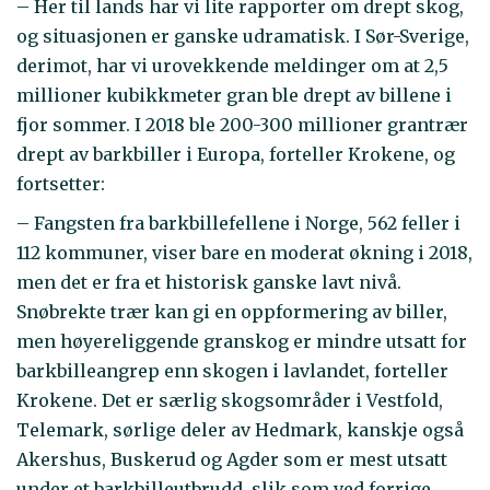
– Her til lands har vi lite rapporter om drept skog,
og situasjonen er ganske udramatisk. I Sør-Sverige,
derimot, har vi urovekkende meldinger om at 2,5
millioner kubikkmeter gran ble drept av billene i
fjor sommer. I 2018 ble 200-300 millioner grantrær
drept av barkbiller i Europa, forteller Krokene, og
fortsetter:
– Fangsten fra barkbillefellene i Norge, 562 feller i
112 kommuner, viser bare en moderat økning i 2018,
men det er fra et historisk ganske lavt nivå.
Snøbrekte trær kan gi en oppformering av biller,
men høyereliggende granskog er mindre utsatt for
barkbilleangrep enn skogen i lavlandet, forteller
Krokene. Det er særlig skogsområder i Vestfold,
Telemark, sørlige deler av Hedmark, kanskje også
Akershus, Buskerud og Agder som er mest utsatt
under et barkbilleutbrudd, slik som ved forrige