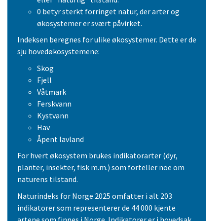
0 betyr sterkt forringet natur, der arter og
økosystemer er svært påvirket.
Indeksen beregnes for ulike økosystemer. Dette er de
sju hovedøkosystemene:
Skog
Fjell
Våtmark
Ferskvann
Kystvann
Hav
Åpent lavland
For hvert økosystem brukes indikatorarter (dyr,
planter, insekter, fisk m.m.) som forteller noe om
naturens tilstand.
Naturindeks for Norge 2025 omfatter i alt 203
indikatorer som representerer de 44 000 kjente
artene som finnes i Norge. Indikatorer er i hovedsak