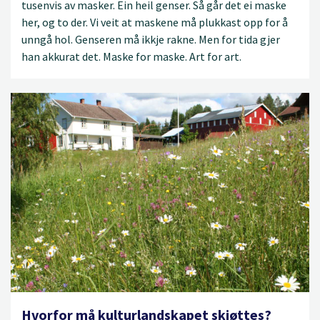
tusenvis av masker. Ein heil genser. Så går det ei maske
her, og to der. Vi veit at maskene må plukkast opp for å
unngå hol. Genseren må ikkje rakne. Men for tida gjer
han akkurat det. Maske for maske. Art for art.
Hvorfor må kulturlandskapet skjøttes?