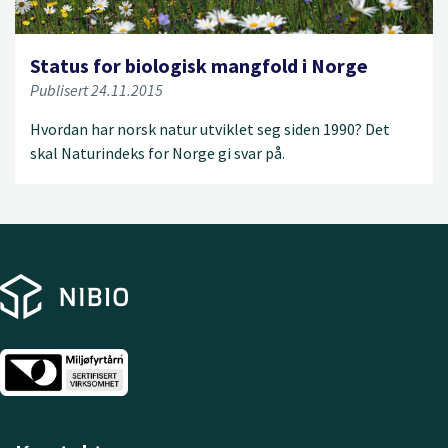
Status for biologisk mangfold i Norge
Publisert 24.11.2015
Hvordan har norsk natur utviklet seg siden 1990? Det
skal Naturindeks for Norge gi svar på.