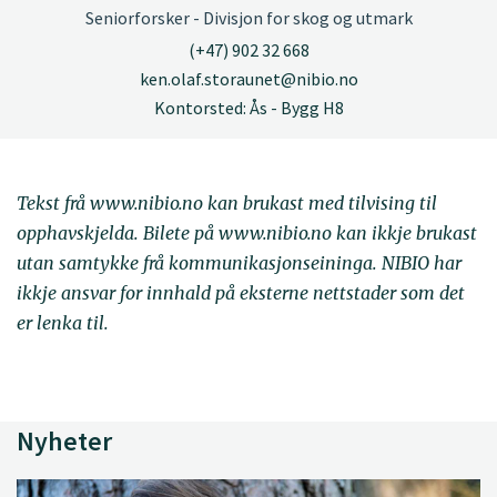
Seniorforsker - Divisjon for skog og utmark
(+47) 902 32 668
ken.olaf.storaunet@nibio.no
Kontorsted: Ås - Bygg H8
Tekst frå www.nibio.no kan brukast med tilvising til
opphavskjelda. Bilete på www.nibio.no kan ikkje brukast
utan samtykke frå kommunikasjonseininga. NIBIO har
ikkje ansvar for innhald på eksterne nettstader som det
er lenka til.
Nyheter