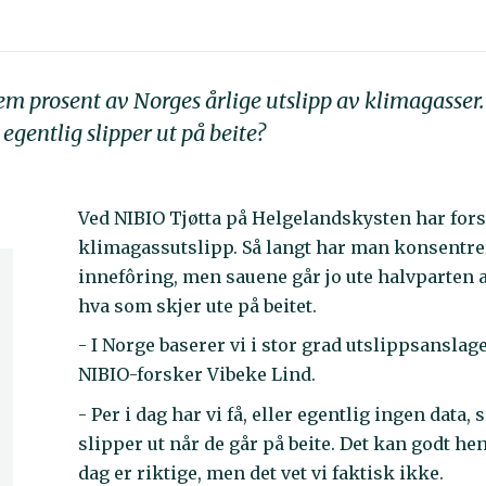
fem prosent av Norges årlige utslipp av klimagasse
egentlig slipper ut på beite?
Ved NIBIO Tjøtta på Helgelandskysten har forsk
klimagassutslipp. Så langt har man konsentre
innefôring, men sauene går jo ute halvparten av
hva som skjer ute på beitet.
- I Norge baserer vi i stor grad utslippsansla
NIBIO-forsker Vibeke Lind.
- Per i dag har vi få, eller egentlig ingen da
slipper ut når de går på beite. Det kan godt he
dag er riktige, men det vet vi faktisk ikke.