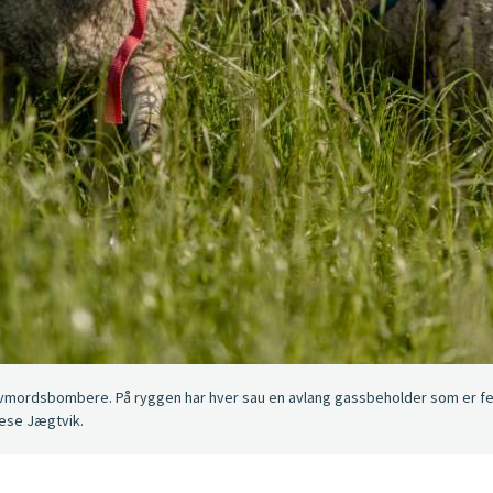
elvmordsbombere. På ryggen har hver sau en avlang gassbeholder som er 
rese Jægtvik.