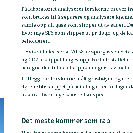
På laboratoriet analyserer forskerne prøver f
som brukes til å separere og analysere kjemisk
samle opp all gass som slipper ut av sauen. De
hvor mye SF6 som slippes ut pr døgn, og de ka
beholderen.
- Hvis vi f.eks. ser at 70 % av sporgassen SF6 
og CO2-utslippet fanges opp. Forholdstallet m
beregne den totale utslippsmengden av metan
I tillegg har forskerne målt grashøyde og men
dyrene ble sluppet på beitet og etter to dager 
akkurat hvor mye sauene har spist.
Det meste kommer som rap
Hos drøvtyggere kommer det meste av klimagas