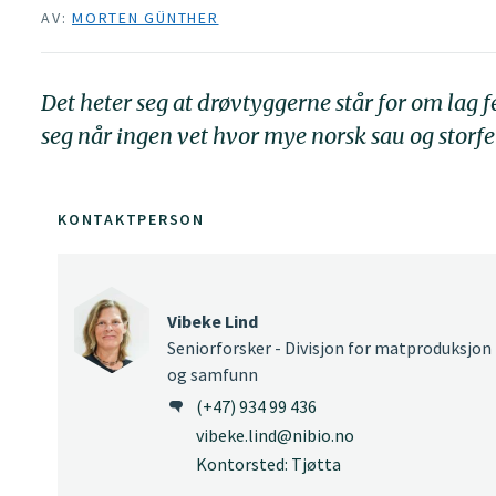
AV:
MORTEN GÜNTHER
Det heter seg at drøvtyggerne står for om lag 
seg når ingen vet hvor mye norsk sau og storfe 
KONTAKTPERSON
Vibeke Lind
Seniorforsker - Divisjon for matproduksjon
og samfunn
(+47) 934 99 436
vibeke.lind@nibio.no
Kontorsted: Tjøtta