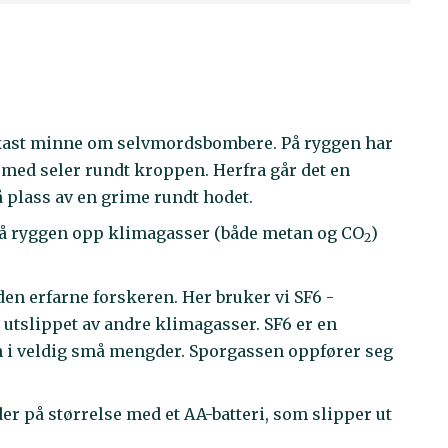
yekast minne om selvmordsbombere. På ryggen har
 med seler rundt kroppen. Herfra går det en
å plass av en grime rundt hodet.
å ryggen opp klimagasser (både metan og CO
)
2
den erfarne forskeren. Her bruker vi SF6 -
utslippet av andre klimagasser. SF6 er en
n i veldig små mengder. Sporgassen oppfører seg
er på størrelse med et AA-batteri, som slipper ut