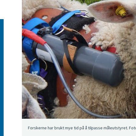
Forskerne har brukt mye tid på å tilpasse måleutstyret. Foto