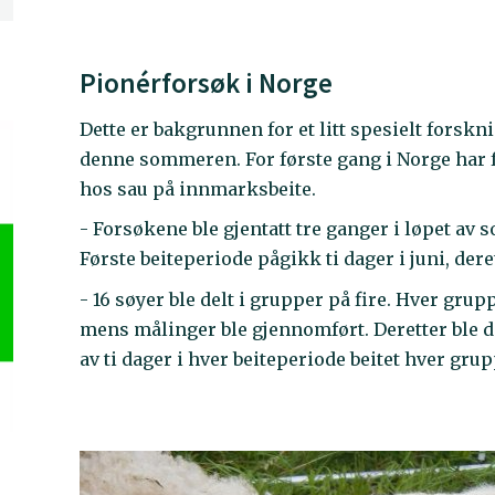
Pionérforsøk i Norge
Dette er bakgrunnen for et litt spesielt forsk
denne sommeren. For første gang i Norge har
hos sau på innmarksbeite.
- Forsøkene ble gjentatt tre ganger i løpet av
Første beiteperiode pågikk ti dager i juni, derette
- 16 søyer ble delt i grupper på fire. Hver grup
mens målinger ble gjennomført. Deretter ble de 
av ti dager i hver beiteperiode beitet hver gru