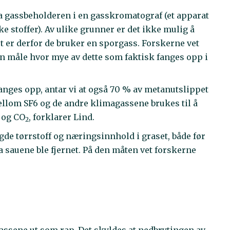
ra gassbeholderen i en gasskromatograf (et apparat
e stoffer). Av ulike grunner er det ikke mulig å
t er derfor de bruker en sporgass. Forskerne vet
n måle hvor mye av dette som faktisk fanges opp i
fanges opp, antar vi at også 70 % av metanutslippet
ellom SF6 og de andre klimagassene brukes til å
 og CO
, forklarer Lind.
2
gde tørrstoff og næringsinnhold i graset, både før
da sauene ble fjernet. På den måten vet forskerne
sene ut som rap. Det skyldes at nedbrytingen av