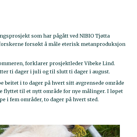
ningsprosjekt som har pågått ved NIBIO Tjøtta
 forskerne forsøkt å måle eterisk metanproduksjon
 sommeren, forklarer prosjektleder Vibeke Lind.
r ti dager i juli og til slutt ti dager i august.
pe beitet i to dager på hvert sitt avgrensede område
flyttet til et nytt område for nye målinger. I løpet
ppe i fem områder, to dager på hvert sted.