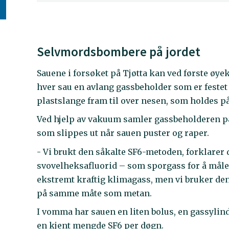
Selvmordsbombere på jordet
Sauene i forsøket på Tjøtta kan ved første ø
hver sau en avlang gassbeholder som er festet
plastslange fram til over nesen, som holdes p
Ved hjelp av vakuum samler gassbeholderen p
som slippes ut når sauen puster og raper.
- Vi brukt den såkalte SF6-metoden, forklarer 
svovelheksafluorid – som sporgass for å måle 
ekstremt kraftig klimagass, men vi bruker de
på samme måte som metan.
I vomma har sauen en liten bolus, en gassylind
en kjent mengde SF6 per døgn.