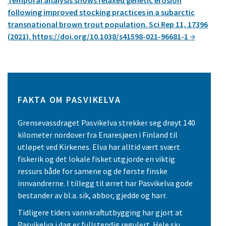
Temporal analysis shows relaxed genetic erosion
following improved stocking practices in a subarctic
transnational brown trout population. Sci Rep 11, 17396
(2021). https://doi.org/10.1038/s41598-021-96681-1
FAKTA OM PASVIKELVA
Grensevassdraget Pasvikelva strekker seg drøyt 140
kilometer nordover fra Enaresjøen i Finland til
utløpet ved Kirkenes. Elva har alltid vært svært
fiskerik og det lokale fisket utgjorde en viktig
ressurs både for samene og de første finske
innvandrerne. I tillegg til ørret har Pasvikelva gode
bestander av bl.a. sik, abbor, gjedde og harr.
Tidligere tiders vannkraftutbygging har gjort at
Pasvikelva i dag er fullstendig regulert. Hele sju