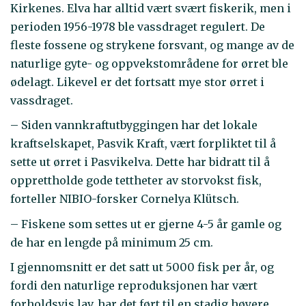
Kirkenes. Elva har alltid vært svært fiskerik, men i
perioden 1956-1978 ble vassdraget regulert. De
fleste fossene og strykene forsvant, og mange av de
naturlige gyte- og oppvekstområdene for ørret ble
ødelagt. Likevel er det fortsatt mye stor ørret i
vassdraget.
– Siden vannkraftutbyggingen har det lokale
kraftselskapet, Pasvik Kraft, vært forpliktet til å
sette ut ørret i Pasvikelva. Dette har bidratt til å
opprettholde gode tettheter av storvokst fisk,
forteller NIBIO-forsker Cornelya Klütsch.
– Fiskene som settes ut er gjerne 4-5 år gamle og
de har en lengde på minimum 25 cm.
I gjennomsnitt er det satt ut 5000 fisk per år, og
fordi den naturlige reproduksjonen har vært
forholdsvis lav, har det ført til en stadig høyere