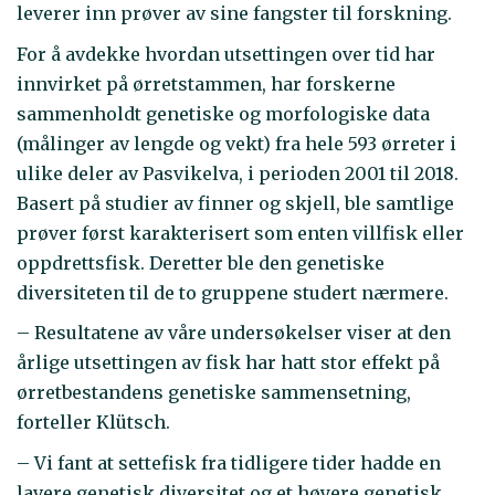
leverer inn prøver av sine fangster til forskning.
For å avdekke hvordan utsettingen over tid har
innvirket på ørretstammen, har forskerne
sammenholdt genetiske og morfologiske data
(målinger av lengde og vekt) fra hele 593 ørreter i
ulike deler av Pasvikelva, i perioden 2001 til 2018.
Basert på studier av finner og skjell, ble samtlige
prøver først karakterisert som enten villfisk eller
oppdrettsfisk. Deretter ble den genetiske
diversiteten til de to gruppene studert nærmere.
– Resultatene av våre undersøkelser viser at den
årlige utsettingen av fisk har hatt stor effekt på
ørretbestandens genetiske sammensetning,
forteller Klütsch.
– Vi fant at settefisk fra tidligere tider hadde en
lavere genetisk diversitet og et høyere genetisk