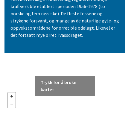
kraftverk ble etablert i perioden 1956-1978 (to
norske og fem russiske). De fleste fossene og
strykene forsvant, og mange av de naturlige gyte- og
oppvekstområdene for ørret ble ødelagt. Likevel er
det fortsatt mye ørret i vassdraget.
Trykk for å bruke
kartet