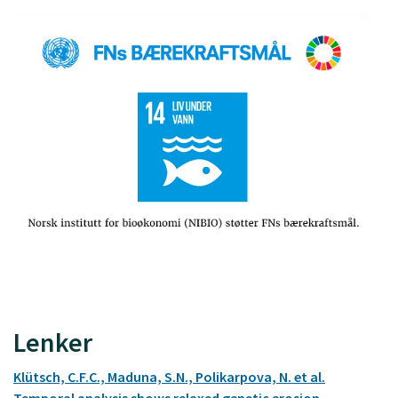
Lenker
Klütsch, C.F.C., Maduna, S.N., Polikarpova, N. et al.