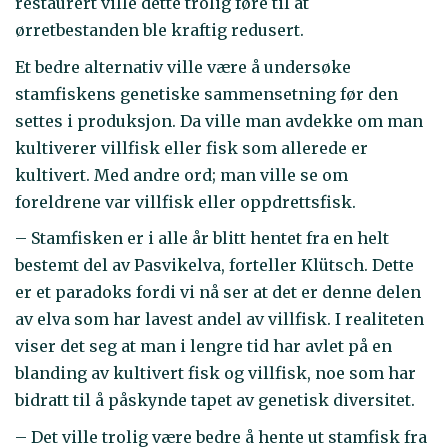
restaurert ville dette trolig føre til at
ørretbestanden ble kraftig redusert.
Et bedre alternativ ville være å undersøke
stamfiskens genetiske sammensetning før den
settes i produksjon. Da ville man avdekke om man
kultiverer villfisk eller fisk som allerede er
kultivert. Med andre ord; man ville se om
foreldrene var villfisk eller oppdrettsfisk.
– Stamfisken er i alle år blitt hentet fra en helt
bestemt del av Pasvikelva, forteller Klütsch. Dette
er et paradoks fordi vi nå ser at det er denne delen
av elva som har lavest andel av villfisk. I realiteten
viser det seg at man i lengre tid har avlet på en
blanding av kultivert fisk og villfisk, noe som har
bidratt til å påskynde tapet av genetisk diversitet.
– Det ville trolig være bedre å hente ut stamfisk fra