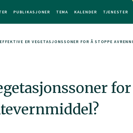
TER
PUBLIKASJONER
TEMA
KALENDER
TJENESTER
EFFEKTIVE ER VEGETASJONSSONER FOR Å STOPPE AVRENN
vegetasjonssoner for
ntevernmiddel?