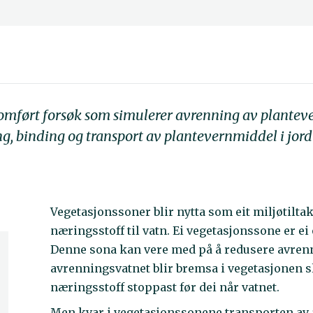
omført forsøk som simulerer avrenning av plantev
ng, binding og transport av plantevernmiddel i jor
Vegetasjonssoner blir nytta som eit miljøtiltak
næringsstoff til vatn. Ei vegetasjonssone er
Denne sona kan vere med på å redusere avrenn
avrenningsvatnet blir bremsa i vegetasjonen s
næringsstoff stoppast før dei når vatnet.
Men kvar i vegetasjonssonene transporten av a