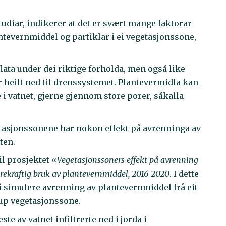
tudiar, indikerer at det er svært mange faktorar
ntevernmiddel og partiklar i ei vegetasjonssone,
lata under dei riktige forholda, men også like
er heilt ned til drenssystemet. Plantevermidla kan
e i vatnet, gjerne gjennom store porer, såkalla
getasjonssonene har nokon effekt på avrenninga av
lten.
il prosjektet «
Vegetasjonssoners effekt på avrenning
rekraftig bruk av plantevernmiddel, 2016-2020
. I dette
 å simulere avrenning av plantevernmiddel frå eit
jup vegetasjonssone.
ste av vatnet infiltrerte ned i jorda i