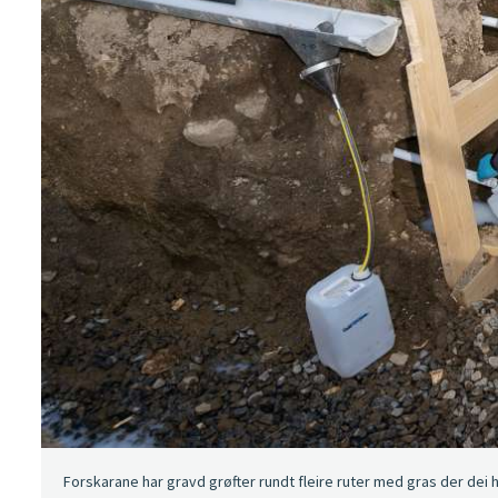
Forskarane har gravd grøfter rundt fleire ruter med gras der dei h