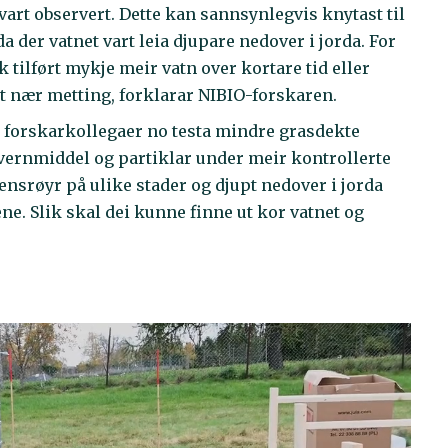
art observert. Dette kan sannsynlegvis knytast til
 der vatnet vart leia djupare nedover i jorda. For
k tilført mykje meir vatn over kortare tid eller
st nær metting, forklarar NIBIO-forskaren.
og forskarkollegaer no testa mindre grasdekte
vernmiddel og partiklar under meir kontrollerte
ensrøyr på ulike stader og djupt nedover i jorda
e. Slik skal dei kunne finne ut kor vatnet og