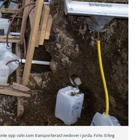
samle opp vatn som transporterast nedover i jorda. Foto: Erling