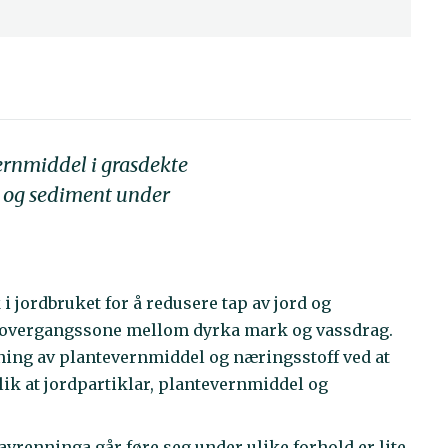
ernmiddel i grasdekte
d og sediment under
 i jordbruket for å redusere tap av jord og
 ei overgangssone mellom dyrka mark og vassdrag.
ing av plantevernmiddel og næringsstoff ved at
lik at jordpartiklar, plantevernmiddel og
vrenninga går føre seg under ulike forhold er lite