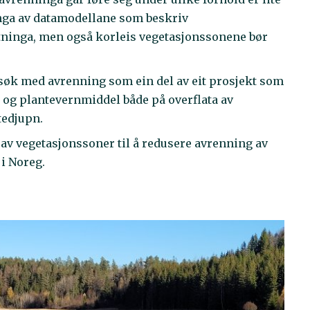
nga av datamodellane som beskriv
ltninga, men også korleis vegetasjonssonene bør
orsøk med avrenning som ein del av eit prosjekt som
r og plantevernmiddel både på overflata av
tedjupn.
av vegetasjonssoner til å redusere avrenning av
 i Noreg.