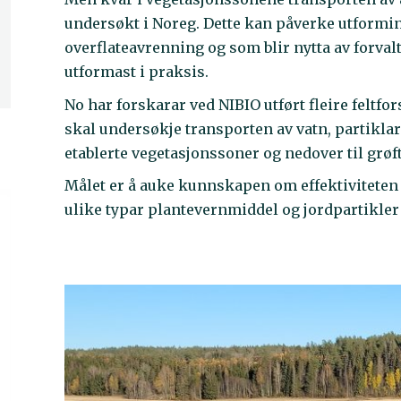
undersøkt i Noreg. Dette kan påverke utformi
overflateavrenning og som blir nytta av forva
utformast i praksis.
No har forskarar ved NIBIO utført fleire feltf
skal undersøkje transporten av vatn, partikla
etablerte vegetasjonssoner og nedover til grøf
Målet er å auke kunnskapen om effektiviteten 
ulike typar plantevernmiddel og jordpartikler