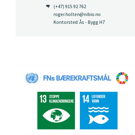
(+47) 915 92 762
roger.holten@nibio.no
Kontorsted: Ås - Bygg H7