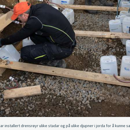
ar installert drensrøyr ulike stadar og på ulike djupner i jorda for å kunne 