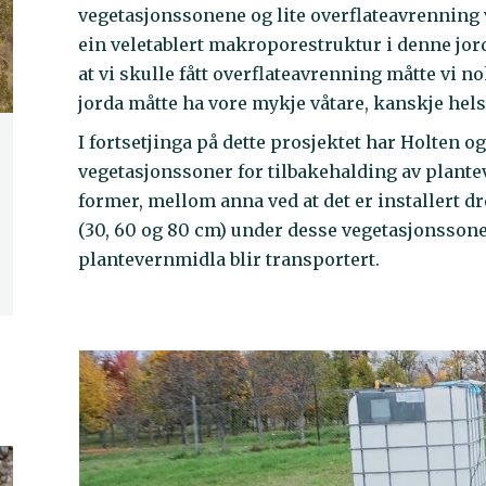
vegetasjonssonene og lite overflateavrenning v
ein veletablert makroporestruktur i denne jorda
at vi skulle fått overflateavrenning måtte vi no
jorda måtte ha vore mykje våtare, kanskje hel
I fortsetjinga på dette prosjektet har Holten 
vegetasjonssoner for tilbakehalding av plante
former, mellom anna ved at det er installert dr
(30, 60 og 80 cm) under desse vegetasjonssonen
plantevernmidla blir transportert.