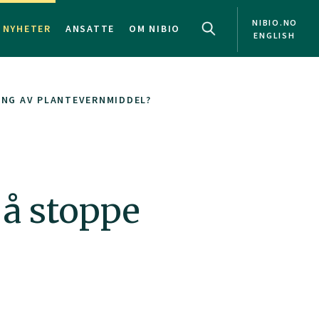
NIBIO.NO
NYHETER
ANSATTE
OM NIBIO
ENGLISH
ING AV PLANTEVERNMIDDEL?
 å stoppe