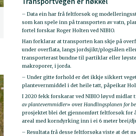
Transportvegen er nøkkel
– Data ein har frå feltforsøk og modelleringss
som kan spele inn på transporten av vatn, pla
fortel forskar Roger Holten ved NIBIO.
Han forklarar at transporten kan skje på overf
under overflata, langs jordsjikt/plogsålen ell
transporterast bundne til partiklar eller løyst
makroporer, i jorda.
– Under gitte forhold er det ikkje sikkert ve
plantevernmiddel i det heile tatt, påpeikar Ho
I 2020 fekk forskarar ved NIBIO løyvd midlar t
av plantevernmidler
» over
Handlingsplanen for be
prosjektet blei det gjennomført feltforsøk for
areal med korndyrking inn i ei 6 meter brei/d
– Resultata frå desse feltforsøka viste at det me