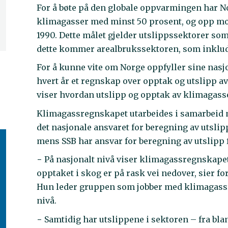
For å bøte på den globale oppvarmingen har Nor
klimagasser med minst 50 prosent, og opp mot
1990. Dette målet gjelder utslippssektorer som a
dette kommer arealbrukssektoren, som inklude
For å kunne vite om Norge oppfyller sine nasj
hvert år et regnskap over opptak og utslipp 
viser hvordan utslipp og opptak av klimagasser
Klimagassregnskapet utarbeides i samarbeid m
det nasjonale ansvaret for beregning av utsli
mens SSB har ansvar for beregning av utslipp 
− På nasjonalt nivå viser klimagassregnskape
opptaket i skog er på rask vei nedover, sier f
Hun leder gruppen som jobber med klimagassr
nivå.
− Samtidig har utslippene i sektoren – fra bla