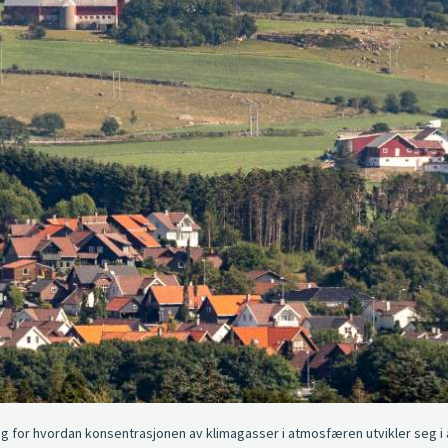
ng for hvordan konsentrasjonen av klimagasser i atmosfæren utvikler seg i å