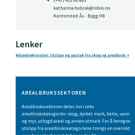
(+47) 452 00 883
katharina.hobrak@nibio.no
Kontorsted: Ås - Bygg H8
Lenker
Miljødirektoratet: Utslipp og opptak fra skog og arealbruk
AREALBRUKSSEKTOREN
Arealbrukssektoren deles inn i seks
arealbrukskategorier: skog, dyrket mark, beite, vann
og myr, utbygd areal og annen utmark. For å beregne
utslipp fra arealbrukskategoriene trengs en oversikt