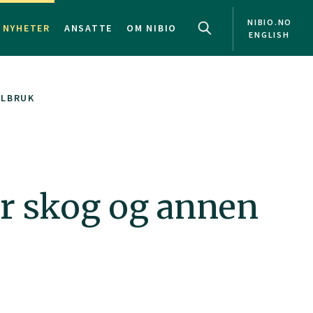
NIBIO.NO
NYHETER
ANSATTE
OM NIBIO
ENGLISH
ALBRUK
r skog og annen