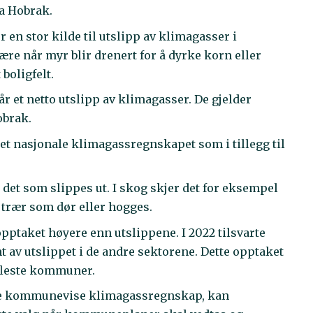
na Hobrak.
 en stor kilde til utslipp av klimagasser i
re når myr blir drenert for å dyrke korn eller
 boligfelt.
år et netto utslipp av klimagasser. De gjelder
obrak.
et nasjonale klimagassregnskapet som i tillegg til
det som slippes ut. I skog skjer det for eksempel
 trær som dør eller hogges.
pptaket høyere enn utslippene. I 2022 tilsvarte
 av utslippet i de andre sektorene. Dette opptaket
 fleste kommuner.
age kommunevise klimagassregnskap, kan