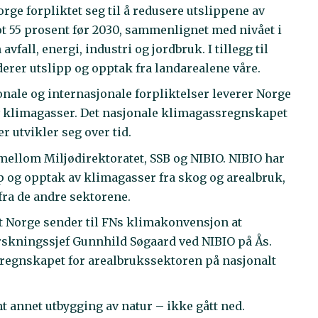
ge forpliktet seg til å redusere utslippene av
 55 prosent før 2030, sammenlignet med nivået i
vfall, energi, industri og jordbruk. I tillegg til
rer utslipp og opptak fra landarealene våre.
onale og internasjonale forpliktelser leverer Norge
av klimagasser. Det nasjonale klimagassregnskapet
 utvikler seg over tid.
ellom Miljødirektoratet, SSB og NIBIO. NIBIO har
pp og opptak av klimagasser fra skog og arealbruk,
fra de andre sektorene.
t Norge sender til FNs klimakonvensjon at
orskningssjef Gunnhild Søgaard ved NIBIO på Ås.
egnskapet for arealbrukssektoren på nasjonalt
nt annet utbygging av natur – ikke gått ned.