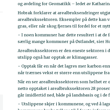
og avdeling for Geomatikk – ledet av Kathari
Hobrak forklarer at arealbruksendringer utgjør
arealbrukssektoren. Eksempler på dette kan væ
gras, eller når skog fjernes til fordel for et nytt
− I noen kommuner har dette resultert i at de f
særlig mange kommuner på Østlandet, sier H
Arealbrukssektoren er den eneste sektoren i d
utslipp også har opptak av klimagasser.
− Opptak får en når det lagres mer karbon enn 
når trærnes vekst er større enn utslippene fra
Når en ser arealbrukssektoren som helhet er o
netto opptaket i arealbrukssektoren 28 prosent
går imidlertid ned, både på landsbasis og i de
− Utslippene skjer i kommunene, og ved å l