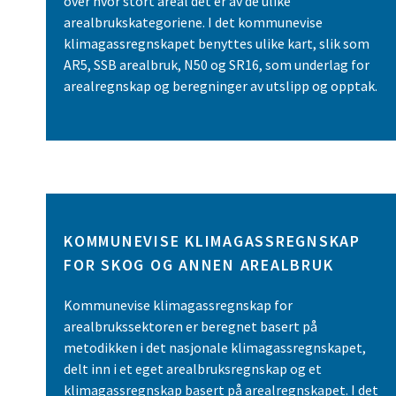
over hvor stort areal det er av de ulike
arealbrukskategoriene. I det kommunevise
klimagassregnskapet benyttes ulike kart, slik som
AR5, SSB arealbruk, N50 og SR16, som underlag for
arealregnskap og beregninger av utslipp og opptak.
KOMMUNEVISE KLIMAGASSREGNSKAP
FOR SKOG OG ANNEN AREALBRUK
Kommunevise klimagassregnskap for
arealbrukssektoren er beregnet basert på
metodikken i det nasjonale klimagassregnskapet,
delt inn i et eget arealbruksregnskap og et
klimagassregnskap basert på arealregnskapet. I det