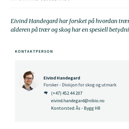
Eivind Handegard har forsket på hvordan trærn
alderen på trær og skog har en spesiell betydni
KONTAKTPERSON
Eivind Handegard
Forsker - Divisjon for skog og utmark
(+47) 452 44 207
eivind.handegard@nibio.no
Kontorsted: Ås - Bygg H8