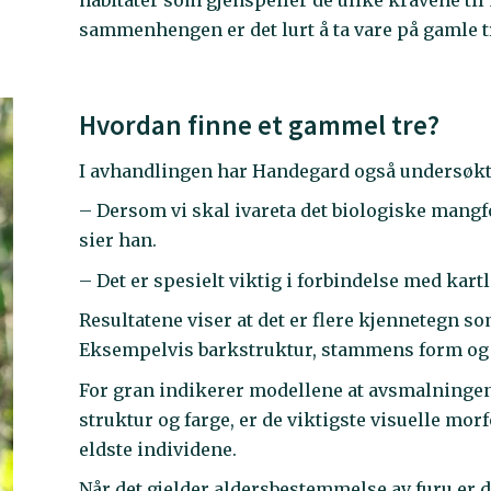
sammenhengen er det lurt å ta vare på gamle t
Hvordan finne et gammel tre?
I avhandlingen har Handegard også undersøkt
– Dersom vi skal ivareta det biologiske mangfo
sier han.
– Det er spesielt viktig i forbindelse med kart
Resultatene viser at det er flere kjennetegn s
Eksempelvis barkstruktur, stammens form og 
For gran indikerer modellene at avsmalninge
struktur og farge, er de viktigste visuelle m
eldste individene.
Når det gjelder aldersbestemmelse av furu er de