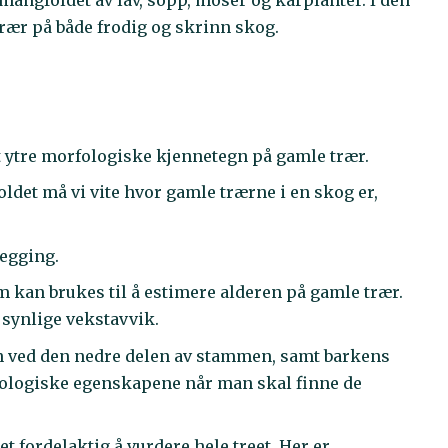
rær på både frodig og skrinn skog.
 ytre morfologiske kjennetegn på gamle trær.
ldet må vi vite hvor gamle trærne i en skog er,
legging.
om kan brukes til å estimere alderen på gamle trær.
synlige vekstavvik.
n ved den nedre delen av stammen, samt barkens
orfologiske egenskapene når man skal finne de
t fordelaktig å vurdere hele treet. Her er