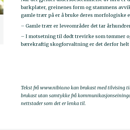
barkplater, greinenes form og stammens avvik 
gamle trær på er å bruke deres morfologiske e
– Gamle trær er leveområder det tar århundrer
– I motsetning til dødt trevirke som tømmer og
bærekraftig skogforvaltning er det derfor helt 
Tekst frå www.nibio.no kan brukast med tilvising t
brukast utan samtykke frå kommunikasjonseininga. 
nettstader som det er lenka til.