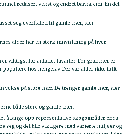
grunnet redusert vekst og endret barkkjemi. En del
asset seg overflaten til gamle trær, sier
ærnes alder har en sterk innvirkning på hvor
r viktigst for antallet lavarter. For grantrær er
r populære hos hengelav. Der var alder ikke fullt
kan vokse på store trær. De trenger gamle trær, sier
 verne både store og gamle trær.
det å fange opp representative skogområder enda
lere seg og det blir viktigere med varierte miljøer og
 mangfoldet av lav, sopp, moser og karplanter. I den