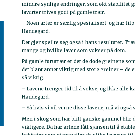
mindre synlige endringer, som økt stabilitet 
lavarter trives godt på gamle trær.
– Noen arter er særlig spesialisert, og har tilp
Handegard.
Det gjenspeilte seg også i hans resultater. Tr
mange og hvilke laver som vokser på dem.
På gamle furutrær er det de døde greinene som e
det blant annet viktig med store greiner – de e
så viktig.
– Lavene trenger tid til å vokse, og ikke alle 
Handegard.
– Så hvis vi vil verne disse lavene, må vi også
Men i skog som har blitt ganske gammel blir 
viktigere. Da har artene fått sjansen til å etab
habitater som gjenspeiler de ulike kravene til