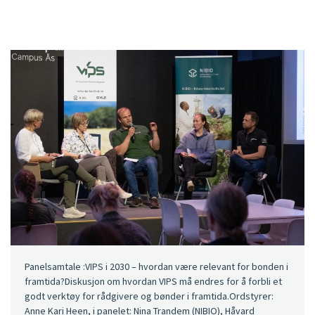
Panelsamtale :VIPS i 2030 – hvordan være relevant for bonden i
framtida?Diskusjon om hvordan VIPS må endres for å forbli et
godt verktøy for rådgivere og bønder i framtida.Ordstyrer:
Anne Kari Heen, i panelet: Nina Trandem (NIBIO), Håvard