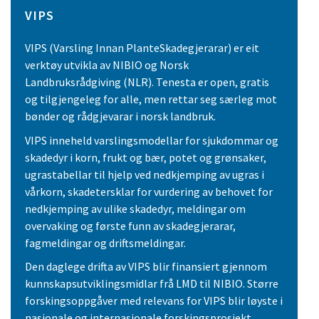
VIPS
VIPS (Varsling Innan PlanteSkadegjerarar) er eit
verktøy utvikla av NIBIO og Norsk
Landbruksrådgiving (NLR). Tenesta er open, gratis
og tilgjengeleg for alle, men rettar seg særleg mot
bønder og rådgjevarar i norsk landbruk.
VIPS inneheld varslingsmodellar for sjukdommar og
skadedyr i korn, frukt og bær, potet og grønsaker,
ugrastabellar til hjelp ved nedkjemping av ugras i
vårkorn, skadetersklar for vurdering av behovet for
nedkjemping av ulike skadedyr, meldingar om
overvaking og første funn av skadegjerarar,
fagmeldingar og driftsmeldingar.
Den daglege drifta av VIPS blir finansiert gjennom
kunnskapsutviklingsmidlar frå LMD til NIBIO. Større
forskingsoppgåver med relevans for VIPS blir løyste i
nasjonale og internasjonale forskingsprosjekt.