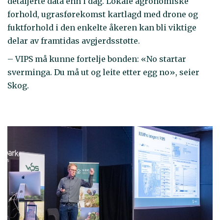
detaljerte data enn i dag. Lokale agronomiske
forhold, ugrasførekomst kartlagd med drone og
fuktforhold i den enkelte åkeren kan bli viktige
delar av framtidas avgjerdsstøtte.
– VIPS må kunne fortelje bonden: «No startar
sverminga. Du må ut og leite etter egg no», seier
Skog.