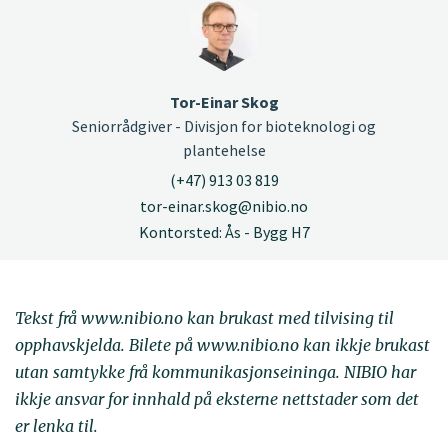
Tor-Einar Skog
Seniorrådgiver - Divisjon for bioteknologi og
plantehelse
(+47) 913 03 819
tor-einar.skog@nibio.no
Kontorsted: Ås - Bygg H7
Tekst frå www.nibio.no kan brukast med tilvising til
opphavskjelda. Bilete på www.nibio.no kan ikkje brukast
utan samtykke frå kommunikasjonseininga. NIBIO har
ikkje ansvar for innhald på eksterne nettstader som det
er lenka til.