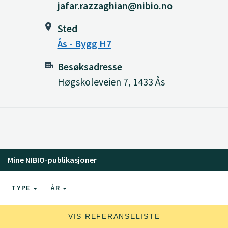
jafar.razzaghian@nibio.no
Sted
Ås - Bygg H7
Besøksadresse
Høgskoleveien 7, 1433 Ås
Mine NIBIO-publikasjoner
TYPE
ÅR
VIS REFERANSELISTE