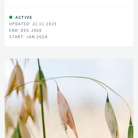
landbruk. Gjennom REKORN ønsker vi å utvikle kunnskap
om sammenhengen mellom jordhelse og plantehelse.
ACTIVE
UPDATED: 21.11.2025
END: DES 2026
START: JAN 2024