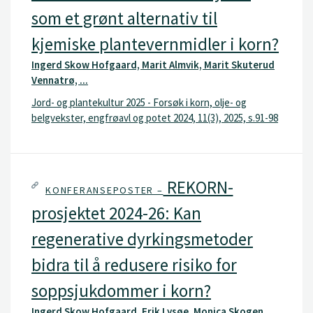
som et grønt alternativ til
kjemiske plantevernmidler i korn?
Ingerd Skow Hofgaard, Marit Almvik, Marit Skuterud
Vennatrø, ...
Jord- og plantekultur 2025 - Forsøk i korn, olje- og
belgvekster, engfrøavl og potet 2024, 11(3), 2025, s.91-98
REKORN-
KONFERANSEPOSTER –
prosjektet 2024-26: Kan
regenerative dyrkingsmetoder
bidra til å redusere risiko for
soppsjukdommer i korn?
Ingerd Skow Hofgaard, Erik Lysøe, Monica Skogen, ...