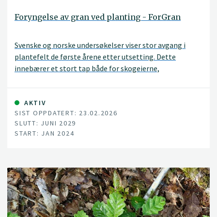
Foryngelse av gran ved planting - ForGran
Svenske og norske undersøkelser viser stor avgang i
plantefelt de første årene etter utsetting. Dette
innebærer et stort tap både for skogeierne,
skognæringen og for samfunnet. Målet med dette
prosjektet er å avdekke årsaker til den store avgangen i
plantefelt for gran og bruke denne kunnskapen til å gi
AKTIV
SIST OPPDATERT: 23.02.2026
veiledning om avbøtende tiltak.
SLUTT: JUNI 2029
START: JAN 2024