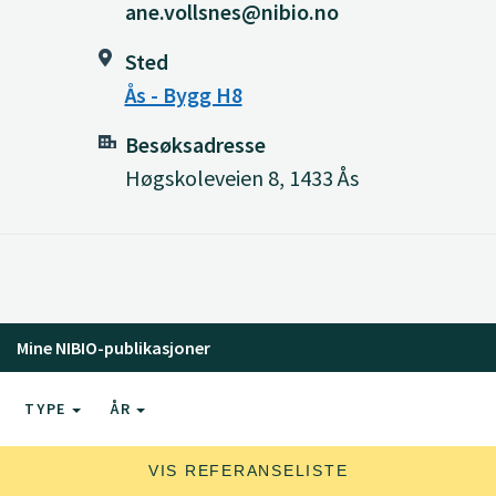
ane.vollsnes@nibio.no
Sted
Ås - Bygg H8
Besøksadresse
Høgskoleveien 8, 1433 Ås
Mine NIBIO-publikasjoner
TYPE
ÅR
VIS REFERANSELISTE