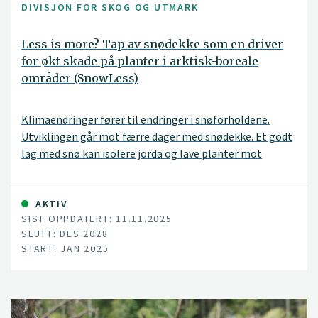
DIVISJON FOR SKOG OG UTMARK
Less is more? Tap av snødekke som en driver
for økt skade på planter i arktisk-boreale
områder (SnowLess)
Klimaendringer fører til endringer i snøforholdene.
Utviklingen går mot færre dager med snødekke. Et godt
lag med snø kan isolere jorda og lave planter mot
kraftige temperaturfall og mot uttørking og skade fra
vind. Vi er opptatt av både
AKTIV
SIST OPPDATERT: 11.11.2025
SLUTT: DES 2028
START: JAN 2025