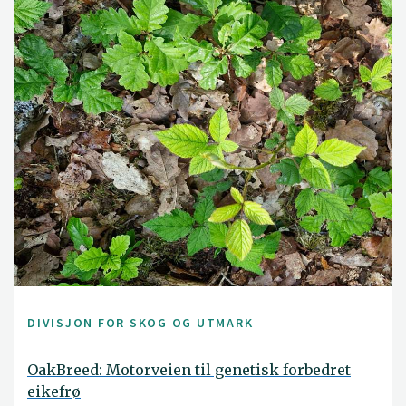
DIVISJON FOR SKOG OG UTMARK
OakBreed: Motorveien til genetisk forbedret
eikefrø