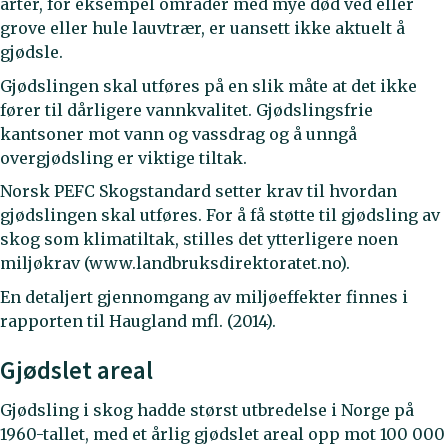
arter, for eksempel områder med mye død ved eller
grove eller hule lauvtrær, er uansett ikke aktuelt å
gjødsle.
Gjødslingen skal utføres på en slik måte at det ikke
fører til dårligere vannkvalitet. Gjødslingsfrie
kantsoner mot vann og vassdrag og å unngå
overgjødsling er viktige tiltak.
Norsk PEFC Skogstandard setter krav til hvordan
gjødslingen skal utføres. For å få støtte til gjødsling av
skog som klimatiltak, stilles det ytterligere noen
miljøkrav (www.landbruksdirektoratet.no).
En detaljert gjennomgang av miljøeffekter finnes i
rapporten til Haugland mfl. (2014).
Gjødslet areal
Gjødsling i skog hadde størst utbredelse i Norge på
1960-tallet, med et årlig gjødslet areal opp mot 100 000