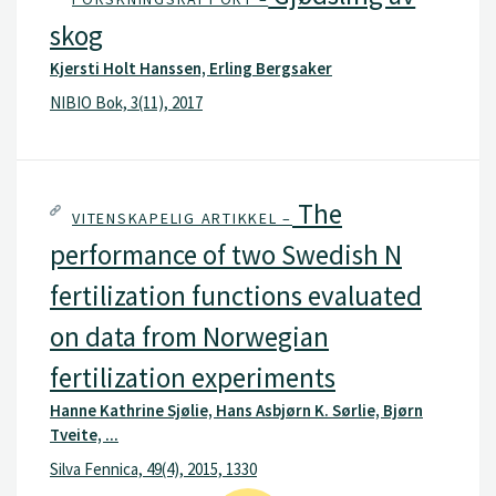
skog
Kjersti Holt Hanssen, Erling Bergsaker
NIBIO Bok, 3(11), 2017
The
VITENSKAPELIG ARTIKKEL –
performance of two Swedish N
fertilization functions evaluated
on data from Norwegian
fertilization experiments
Hanne Kathrine Sjølie, Hans Asbjørn K. Sørlie, Bjørn
Tveite, ...
Silva Fennica, 49(4), 2015, 1330