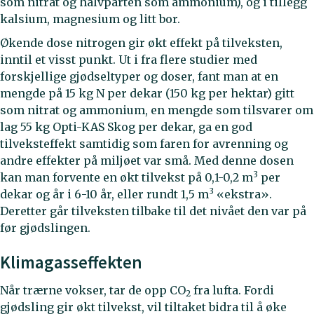
som nitrat og halvparten som ammonium), og i tillegg
kalsium, magnesium og litt bor.
Økende dose nitrogen gir økt effekt på tilveksten,
inntil et visst punkt. Ut i fra flere studier med
forskjellige gjødseltyper og doser, fant man at en
mengde på 15 kg N per dekar (150 kg per hektar) gitt
som nitrat og ammonium, en mengde som tilsvarer om
lag 55 kg Opti-KAS Skog per dekar, ga en god
tilveksteffekt samtidig som faren for avrenning og
andre effekter på miljøet var små. Med denne dosen
3
kan man forvente en økt tilvekst på 0,1-0,2 m
per
3
dekar og år i 6-10 år, eller rundt 1,5 m
«ekstra».
Deretter går tilveksten tilbake til det nivået den var på
før gjødslingen.
Klimagasseffekten
Når trærne vokser, tar de opp CO
fra lufta. Fordi
2
gjødsling gir økt tilvekst, vil tiltaket bidra til å øke