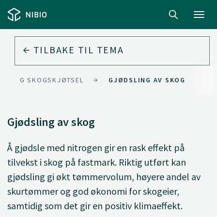
Toggl
navig
TILBAKE TIL
TEMA
ING OG SKOGSKJØTSEL
GJØDSLING AV SKOG
Gjødsling av skog
Å gjødsle med nitrogen gir en rask effekt på
tilvekst i skog på fastmark. Riktig utført kan
gjødsling gi økt tømmervolum, høyere andel av
skurtømmer og god økonomi for skogeier,
samtidig som det gir en positiv klimaeffekt.