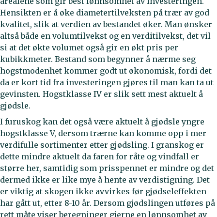
arealene som gir best lønnsomhet av investeringen.
Hensikten er å øke diametertilveksten på trær av god
kvalitet, slik at verdien av bestandet øker. Man ønsker
altså både en volumtilvekst og en verditilvekst, det vil
si at det økte volumet også gir en økt pris per
kubikkmeter. Bestand som begynner å nærme seg
hogstmodenhet kommer godt ut økonomisk, fordi det
da er kort tid fra investeringen gjøres til man kan ta ut
gevinsten. Hogstklasse IV er slik sett mest aktuelt å
gjødsle.
I furuskog kan det også være aktuelt å gjødsle yngre
hogstklasse V, dersom trærne kan komme opp i mer
verdifulle sortimenter etter gjødsling. I granskog er
dette mindre aktuelt da faren for råte og vindfall er
større her, samtidig som prisspennet er mindre og det
dermed ikke er like mye å hente av verdistigning. Det
er viktig at skogen ikke avvirkes før gjødseleffekten
har gått ut, etter 8-10 år. Dersom gjødslingen utføres på
rett måte viser beregninger gjerne en lønnsomhet av