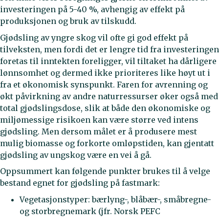
investeringen på 5-40 %, avhengig av effekt på
produksjonen og bruk av tilskudd.
Gjødsling av yngre skog vil ofte gi god effekt på
tilveksten, men fordi det er lengre tid fra investeringen
foretas til inntekten foreligger, vil tiltaket ha dårligere
lønnsomhet og dermed ikke prioriteres like høyt ut i
fra et økonomisk synspunkt. Faren for avrenning og
økt påvirkning av andre naturressurser øker også med
total gjødslingsdose, slik at både den økonomiske og
miljømessige risikoen kan være større ved intens
gjødsling. Men dersom målet er å produsere mest
mulig biomasse og forkorte omløpstiden, kan gjentatt
gjødsling av ungskog være en vei å gå.
Oppsummert kan følgende punkter brukes til å velge
bestand egnet for gjødsling på fastmark:
Vegetasjonstyper: bærlyng-, blåbær-, småbregne-
og storbregnemark (jfr. Norsk PEFC