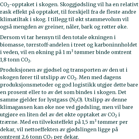
CO
-opptaket i skogen. Skoggjødsling vil ha en relativt
2
rask effekt på opptaket, til forskjell fra de fleste andre
klimatiltak i skog. I tillegg til økt stammevolum vil
også mengden av greiner, nåler, bark og røtter øke.
Dersom vi tar hensyn til den totale økningen i
biomasse, tørrstoff-andelen i treet og karboninnholdet
3
i veden, vil en økning på 1 m
tømmer binde omtrent
1,8 tonn CO
.
2
Produksjonen av gjødsel og transporten av den ut i
skogen fører til utslipp av CO
. Men med dagens
2
produksjonsmetoder og god logistikk utgjør dette bare
en prosent eller to av det som bindes i skogen. Det
samme gjelder for lystgass (N
O). Utslipp av denne
2
klimagassen kan øke noe ved gjødsling, men vil bare
utgjøre en liten del av det økte opptaket av CO
i
2
3
trærne. Med en tilveksteffekt på 1,5 m
tømmer per
dekar, vil nettoeffekten av gjødslingen ligge på
omtrent 2,6 tonn CO
per dekar.
2