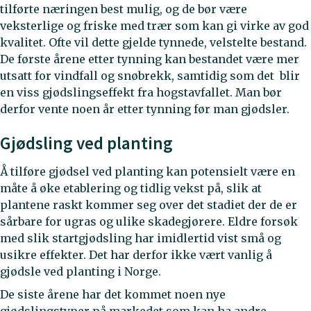
tilførte næringen best mulig, og de bør være
veksterlige og friske med trær som kan gi virke av god
kvalitet. Ofte vil dette gjelde tynnede, velstelte bestand.
De første årene etter tynning kan bestandet være mer
utsatt for vindfall og snøbrekk, samtidig som det blir
en viss gjødslingseffekt fra hogstavfallet. Man bør
derfor vente noen år etter tynning før man gjødsler.
Gjødsling ved planting
Å tilføre gjødsel ved planting kan potensielt være en
måte å øke etablering og tidlig vekst på, slik at
plantene raskt kommer seg over det stadiet der de er
sårbare for ugras og ulike skadegjørere. Eldre forsøk
med slik startgjødsling har imidlertid vist små og
usikre effekter. Det har derfor ikke vært vanlig å
gjødsle ved planting i Norge.
De siste årene har det kommet noen nye