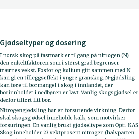
Gjødseltyper og dosering
I norsk skog på fastmark er tilgang på nitrogen (N)
den enkeltfaktoren som i størst grad begrenser
trærnes vekst. Fosfor og kalium gitt sammen med N
kan gi en tilleggseffekt i yngre granskog. N-gjødsling
kan føre til bormangel i skog i innlandet, der
borinnholdet i nedbøren er lavt. Vanlig skogsgjødsel er
derfor tilført litt bor.
Nitrogengjødsling har en forsurende virkning. Derfor
skal skogsgjødsel inneholde kalk, som motvirker
forsuringen. En vanlig brukt gjødseltype som Opti-KAS
Skog inneholder 27 vektprosent nitrogen (halvparten