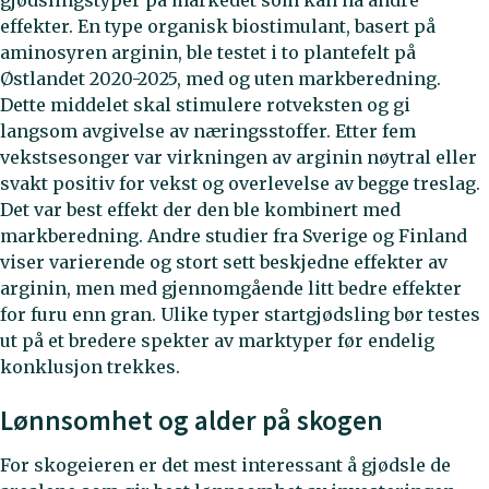
gjødslingstyper på markedet som kan ha andre
effekter. En type organisk biostimulant, basert på
aminosyren arginin, ble testet i to plantefelt på
Østlandet 2020-2025, med og uten markberedning.
Dette middelet skal stimulere rotveksten og gi
langsom avgivelse av næringsstoffer. Etter fem
vekstsesonger var virkningen av arginin nøytral eller
svakt positiv for vekst og overlevelse av begge treslag.
Det var best effekt der den ble kombinert med
markberedning. Andre studier fra Sverige og Finland
viser varierende og stort sett beskjedne effekter av
arginin, men med gjennomgående litt bedre effekter
for furu enn gran. Ulike typer startgjødsling bør testes
ut på et bredere spekter av marktyper før endelig
konklusjon trekkes.
Lønnsomhet og alder på skogen
For skogeieren er det mest interessant å gjødsle de