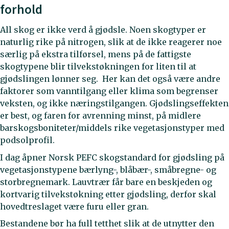
forhold
All skog er ikke verd å gjødsle. Noen skogtyper er
naturlig rike på nitrogen, slik at de ikke reagerer noe
særlig på ekstra tilførsel, mens på de fattigste
skogtypene blir tilvekstøkningen for liten til at
gjødslingen lønner seg. Her kan det også være andre
faktorer som vanntilgang eller klima som begrenser
veksten, og ikke næringstilgangen. Gjødslingseffekten
er best, og faren for avrenning minst, på midlere
barskogsboniteter/middels rike vegetasjonstyper med
podsolprofil.
I dag åpner Norsk PEFC skogstandard for gjødsling på
vegetasjonstypene bærlyng-, blåbær-, småbregne- og
storbregnemark. Lauvtrær får bare en beskjeden og
kortvarig tilvekstøkning etter gjødsling, derfor skal
hovedtreslaget være furu eller gran.
Bestandene bør ha full tetthet slik at de utnytter den