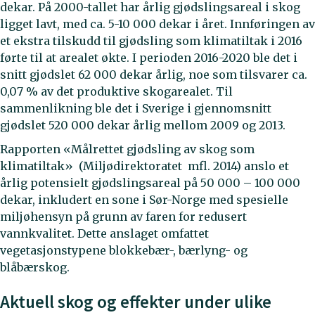
dekar. På 2000-tallet har årlig gjødslingsareal i skog
ligget lavt, med ca. 5-10 000 dekar i året. Innføringen av
et ekstra tilskudd til gjødsling som klimatiltak i 2016
førte til at arealet økte. I perioden 2016-2020 ble det i
snitt gjødslet 62 000 dekar årlig, noe som tilsvarer ca.
0,07 % av det produktive skogarealet. Til
sammenlikning ble det i Sverige i gjennomsnitt
gjødslet 520 000 dekar årlig mellom 2009 og 2013.
Rapporten «Målrettet gjødsling av skog som
klimatiltak» (Miljødirektoratet mfl. 2014) anslo et
årlig potensielt gjødslingsareal på 50 000 – 100 000
dekar, inkludert en sone i Sør-Norge med spesielle
miljøhensyn på grunn av faren for redusert
vannkvalitet. Dette anslaget omfattet
vegetasjonstypene blokkebær-, bærlyng- og
blåbærskog.
Aktuell skog og effekter under ulike