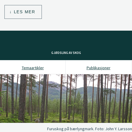
LES MER
GJØDSLING AV SKOG
Temaartikler
Publikasjoner
Furuskog på bærlyngmark.
Foto:
John Y. Larsson