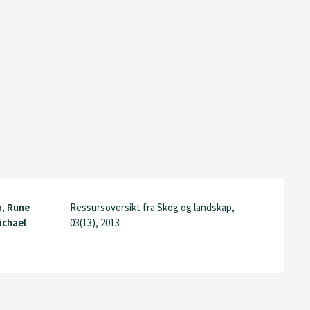
n, Rune
Ressursoversikt fra Skog og landskap,
ichael
03(13), 2013