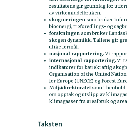
resultatene gir grunnlag for utfo
av virkemiddelbruken.
skognæringen
som bruker inform
bioenergi, treforedlings- og sagb
forskningen
som bruker Landssk
skogen dynamikk. Tallene gir gru
ulike formål.
nasjonal rapportering.
Vi rappor
internasjonal rapportering.
Vi r
indikatorer for bærekraftig skogb
Organisation of the United Natio
for Europe (UNECE) og Forest Eur
Miljødirektoratet
som i henhold 
om opptak og utslipp av klimagasse
klimagasser fra arealbruk og are
Taksten