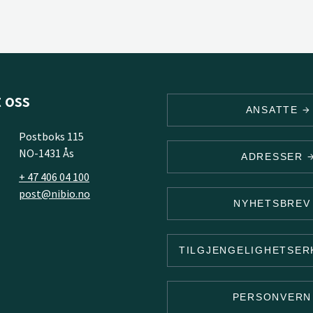
 oss
ANSATTE
Postboks 115
NO-1431 Ås
ADRESSER
+ 47 406 04 100
post@nibio.no
NYHETSBRE
TILGJENGELIGHETSE
PERSONVER