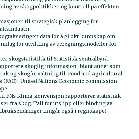
rming av skogpolitikken og kontroll på effekten
asjonen til strategisk planlegging for
ruksindustri,
ogtakseringen data for å gi økt kunnskap om
nnlag for utvikling av beregningsmodeller for
ter skogstatistikk til Statistisk sentralbyrå.
apportere skoglig informasjon, blant annet som
ruk og skogforvaltning til Food and Agricultural
ns (FAO), United Nations Economic commission
ope.
til FNs Klima-konvensjon rapporterer statistikk
r fra skog. Tall for utslipp eller binding av
albruksendringer inngår også i regnskapet.