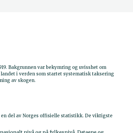
1919. Bakgrunnen var bekymring og uvisshet om
e landet i verden som startet systematisk taksering
ltning av skogen.
 del av Norges offisielle statistikk. De viktigste
nasjonalt nivå og på fylkesnivå. Dataene og