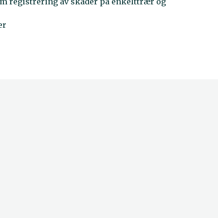
 registrering av skader på enkelttrær og
er