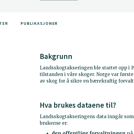
TER
PUBLIKASJONER
Bakgrunn
Landsskogtakseringen ble startet opp i 
tilstanden i våre skoger. Norge var først
av skog for å sikre en bærekraftig forva
Hva brukes dataene til?
Landsskogtakseringens data inngår som en
brukerne er:
den offentlige forvaltningen
på 