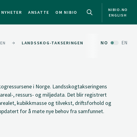
NIBIO.NO
NYHETER
ANSATTE
OM NIBIO
ENGLISH
NO
EN
GEN
LANDSSKOG-TAKSERINGEN
skogressursene i Norge. Landsskogtakseringens
real-, ressurs- og miljødata. Det blir registrert
ealet, kubikkmasse og tilvekst, driftsforhold og
 oppdatert for å møte nye behov fra samfunnet.