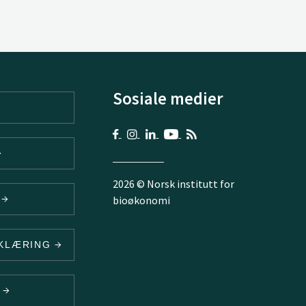
Sosiale medier
2026 © Norsk institutt for
V
bioøkonomi
RKLÆRING
N