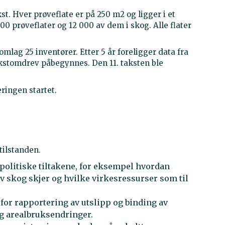
. Hver prøveflate er på 250 m2 og ligger i et
 000 prøveflater og 12 000 av dem i skog. Alle flater
lag 25 inventører. Etter 5 år foreligger data fra
takstomdrev påbegynnes. Den 11. taksten ble
ringen startet.
tilstanden.
politiske tiltakene, for eksempel hvordan
v skog skjer og hvilke virkesressurser som til
for rapportering av utslipp og binding av
g arealbruksendringer.