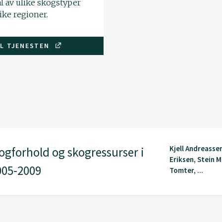
l av ulike skogstyper
ike regioner.
IL TJENESTEN
Kjell Andreasse
kogforhold og skogressurser i
Eriksen, Stein M
005-2009
Tomter, ...