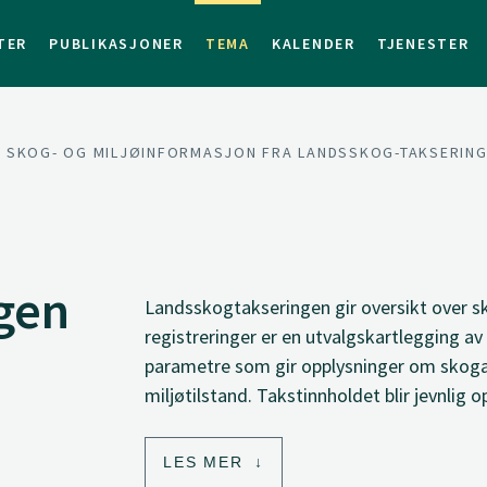
TER
PUBLIKASJONER
TEMA
KALENDER
TJENESTER
SKOG- OG MILJØINFORMASJON FRA LANDSSKOG-TAKSERIN
gen
Landsskogtakseringen gir oversikt over 
registreringer er en utvalgskartlegging av a
parametre som gir opplysninger om skogar
miljøtilstand. Takstinnholdet blir jevnlig
LES MER