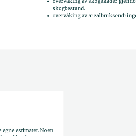
overvåking av skogskader gjennom
skogbestand.
overvåking av arealbruksendring
e egne estimater. Noen