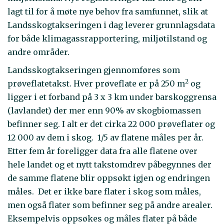
lagt til for å møte nye behov fra samfunnet, slik at
Landsskogtakseringen i dag leverer grunnlagsdata
for både klimagassrapportering, miljøtilstand og
andre områder.
Landsskogtakseringen gjennomføres som
2
prøveflatetakst. Hver prøveflate er på 250 m
og
ligger i et forband på 3 x 3 km under barskoggrensa
(lavlandet) der mer enn 90% av skogbiomassen
befinner seg. I alt er det cirka 22 000 prøveflater og
12 000 av dem i skog. 1/5 av flatene måles per år.
Etter fem år foreligger data fra alle flatene over
hele landet og et nytt takstomdrev påbegynnes der
de samme flatene blir oppsøkt igjen og endringen
måles. Det er ikke bare flater i skog som måles,
men også flater som befinner seg på andre arealer.
Eksempelvis oppsøkes og måles flater på både