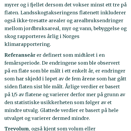
myrer og i fjellet dersom det vokser minst ett tre på
flaten. Landsskogtakseringens flatenett inkluderer
også ikke-tresatte arealer og arealbruksendringer
mellom jordbruksareal, myr og vann, bebyggelse og
skog rapporteres årlig i Norges
klimarapportering.
Referanseår
er definert som midtåret i en
femårsperiode. De endringene som ble observert
på en flate som ble målt i ett enkelt år, er endringer
som har skjedd i løpet av de fem årene som har gått
siden flaten sist ble målt. Årlige verdier er basert
på 1/5 av flatene og varierer derfor mer på grunn av
den statistiske usikkerheten som følger av et
mindre utvalg. Glattede verdier er basert på hele
utvalget og varierer dermed mindre.
Trevolum
, også kjent som volum eller