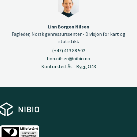
Linn Borgen Nilsen
Fagleder, Norsk genressurssenter - Divisjon for kart og
statistikk
(+47) 413 88 502
linn.nilsen@nibio.no
Kontorsted: Ås - Bygg O43