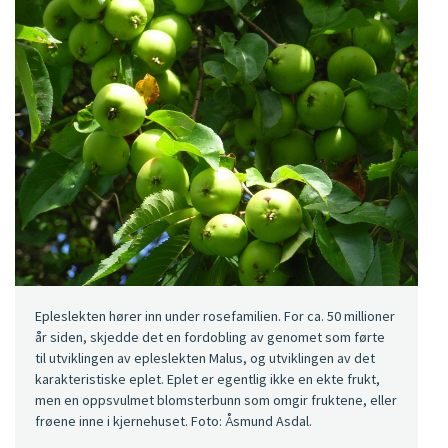
Epleslekten hører inn under rosefamilien. For ca. 50 millioner
år siden, skjedde det en fordobling av genomet som førte
til utviklingen av epleslekten Malus, og utviklingen av det
karakteristiske eplet. Eplet er egentlig ikke en ekte frukt,
men en oppsvulmet blomsterbunn som omgir fruktene, eller
frøene inne i kjernehuset. Foto: Åsmund Asdal.