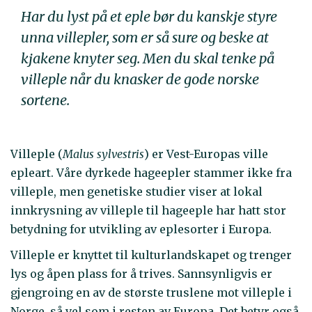
Har du lyst på et eple bør du kanskje styre
unna villepler, som er så sure og beske at
kjakene knyter seg. Men du skal tenke på
villeple når du knasker de gode norske
sortene.
Villeple (
Malus sylvestris
) er Vest-Europas ville
epleart. Våre dyrkede hageepler stammer ikke fra
villeple, men genetiske studier viser at lokal
innkrysning av villeple til hageeple har hatt stor
betydning for utvikling av eplesorter i Europa.
Villeple er knyttet til kulturlandskapet og trenger
lys og åpen plass for å trives. Sannsynligvis er
gjengroing en av de største truslene mot villeple i
Norge, så vel som i resten av Europa. Det betyr også