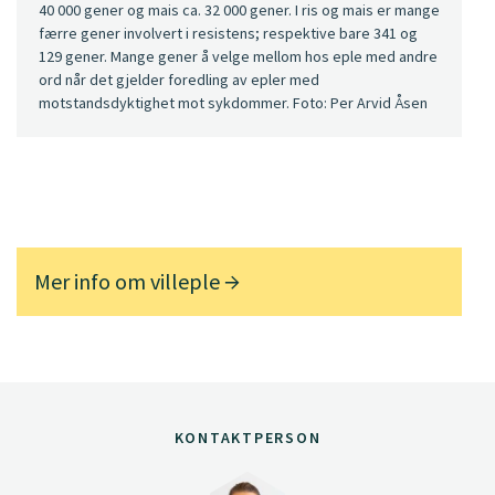
40 000 gener og mais ca. 32 000 gener. I ris og mais er mange
færre gener involvert i resistens; respektive bare 341 og
129 gener. Mange gener å velge mellom hos eple med andre
ord når det gjelder foredling av epler med
motstandsdyktighet mot sykdommer. Foto: Per Arvid Åsen
Mer info om villeple
KONTAKTPERSON