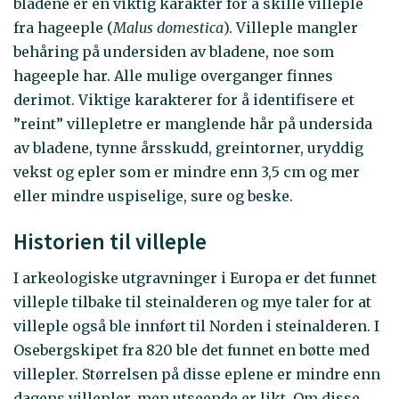
bladene er en viktig karakter for å skille villeple
fra hageeple (
Malus domestica
). Villeple mangler
behåring på undersiden av bladene, noe som
hageeple har. Alle mulige overganger finnes
derimot. Viktige karakterer for å identifisere et
”reint” villepletre er manglende hår på undersida
av bladene, tynne årsskudd, greintorner, uryddig
vekst og epler som er mindre enn 3,5 cm og mer
eller mindre uspiselige, sure og beske.
Historien til villeple
I arkeologiske utgravninger i Europa er det funnet
villeple tilbake til steinalderen og mye taler for at
villeple også ble innført til Norden i steinalderen. I
Osebergskipet fra 820 ble det funnet en bøtte med
villepler. Størrelsen på disse eplene er mindre enn
dagens villepler, men utseende er likt. Om disse