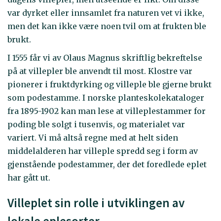
var dyrket eller innsamlet fra naturen vet vi ikke,
men det kan ikke være noen tvil om at frukten ble
brukt.
I 1555 får vi av Olaus Magnus skriftlig bekreftelse
på at villepler ble anvendt til most. Klostre var
pionerer i fruktdyrking og villeple ble gjerne brukt
som podestamme. I norske planteskolekataloger
fra 1895-1902 kan man lese at villeplestammer for
poding ble solgt i tusenvis, og materialet var
variert. Vi må altså regne med at helt siden
middelalderen har villeple spredd seg i form av
gjenstående podestammer, der det foredlede eplet
har gått ut.
Villeplet sin rolle i utviklingen av
lokale eplesorter