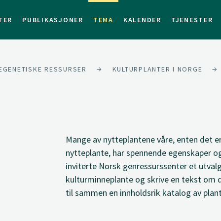
TER
PUBLIKASJONER
TEMA
KALENDER
TJENESTER
EGENETISKE RESSURSER
KULTURPLANTER I NORGE
Mange av nytteplantene våre, enten det er a
nytteplante, har spennende egenskaper og 
inviterte Norsk genressurssenter et utvalg
kulturminneplante og skrive en tekst om d
til sammen en innholdsrik katalog av plan