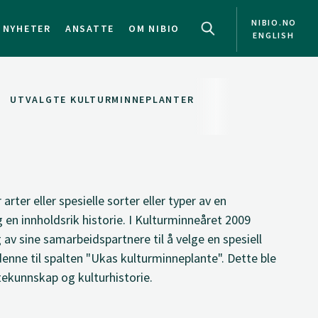
NIBIO.NO
NYHETER
ANSATTE
OM NIBIO
ENGLISH
UTVALGTE KULTURMINNEPLANTER
rter eller spesielle sorter eller typer av en
en innholdsrik historie. I Kulturminneåret 2009
 av sine samarbeidspartnere til å velge en spesiell
enne til spalten "Ukas kulturminneplante". Dette ble
tekunnskap og kulturhistorie.