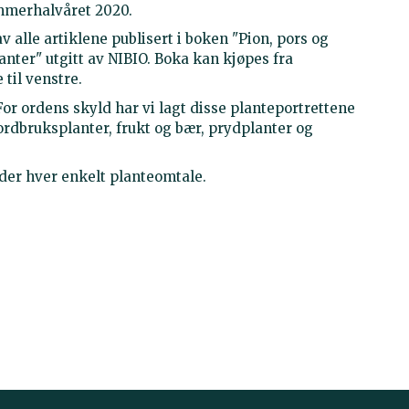
mmerhalvåret 2020.
av alle artiklene publisert i boken "Pion, pors og
anter" utgitt av NIBIO. Boka kan kjøpes fra
 til venstre.
For ordens skyld har vi lagt disse planteportrettene
ordbruksplanter, frukt og bær, prydplanter og
nder hver enkelt planteomtale.