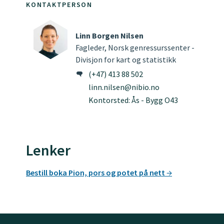
KONTAKTPERSON
Linn Borgen Nilsen
Fagleder, Norsk genressurssenter -
Divisjon for kart og statistikk
(+47) 413 88 502
linn.nilsen@nibio.no
Kontorsted: Ås - Bygg O43
Lenker
Bestill boka Pion, pors og potet på nett