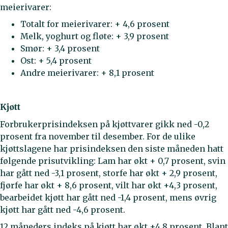
meierivarer:
Totalt for meierivarer: + 4,6 prosent
Melk, yoghurt og fløte: + 3,9 prosent
Smør: + 3,4 prosent
Ost: + 5,4 prosent
Andre meierivarer: + 8,1 prosent
Kjøtt
Forbrukerprisindeksen på kjøttvarer gikk ned -0,2
prosent fra november til desember. For de ulike
kjøttslagene har prisindeksen den siste måneden hatt
følgende prisutvikling: Lam har økt + 0,7 prosent, svin
har gått ned -3,1 prosent, storfe har økt + 2,9 prosent,
fjørfe har økt + 8,6 prosent, vilt har økt +4,3 prosent,
bearbeidet kjøtt har gått ned -1,4 prosent, mens øvrig
kjøtt har gått ned -4,6 prosent.
12 måneders indeks på kjøtt har økt +4,8 prosent. Blant