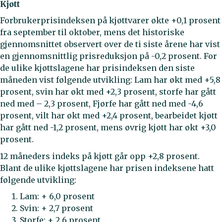
Kjøtt
Forbrukerprisindeksen på kjøttvarer økte +0,1 prosent
fra september til oktober, mens det historiske
gjennomsnittet observert over de ti siste årene har vist
en gjennomsnittlig prisreduksjon på -0,2 prosent. For
de ulike kjøttslagene har prisindeksen den siste
måneden vist følgende utvikling: Lam har økt med +5,8
prosent, svin har økt med +2,3 prosent, storfe har gått
ned med – 2,3 prosent, Fjørfe har gått ned med -4,6
prosent, vilt har økt med +2,4 prosent, bearbeidet kjøtt
har gått ned -1,2 prosent, mens øvrig kjøtt har økt +3,0
prosent.
12 måneders indeks på kjøtt går opp +2,8 prosent.
Blant de ulike kjøttslagene har prisen indeksene hatt
følgende utvikling:
Lam: + 6,0 prosent
Svin: + 2,7 prosent
Storfe: + 2,6 prosent