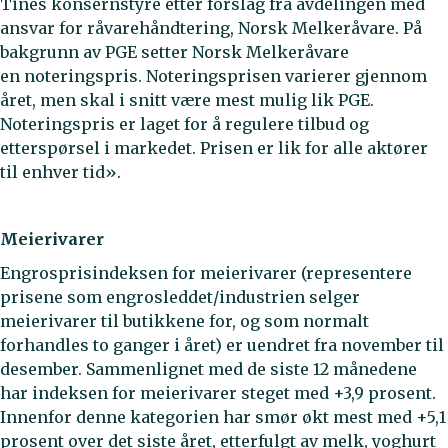
Tines konsernstyre etter forslag fra avdelingen med
ansvar for råvarehåndtering, Norsk Melkeråvare. På
bakgrunn av PGE setter Norsk Melkeråvare
en noteringspris. Noteringsprisen varierer gjennom
året, men skal i snitt være mest mulig lik PGE.
Noteringspris er laget for å regulere tilbud og
etterspørsel i markedet. Prisen er lik for alle aktører
til enhver tid».
Meierivarer
Engrosprisindeksen for meierivarer (representere
prisene som engrosleddet/industrien selger
meierivarer til butikkene for, og som normalt
forhandles to ganger i året) er uendret fra november til
desember. Sammenlignet med de siste 12 månedene
har indeksen for meierivarer steget med +3,9 prosent.
Innenfor denne kategorien har smør økt mest med +5,1
prosent over det siste året, etterfulgt av melk, yoghurt