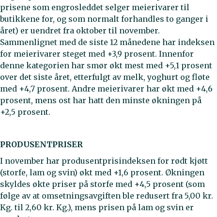
prisene som engrosleddet selger meierivarer til
butikkene for, og som normalt forhandles to ganger i
året) er uendret fra oktober til november.
Sammenlignet med de siste 12 månedene har indeksen
for meierivarer steget med +3,9 prosent. Innenfor
denne kategorien har smør økt mest med +5,1 prosent
over det siste året, etterfulgt av melk, yoghurt og fløte
med +4,7 prosent. Andre meierivarer har økt med +4,6
prosent, mens ost har hatt den minste økningen på
+2,5 prosent.
PRODUSENTPRISER
I november har produsentprisindeksen for rødt kjøtt
(storfe, lam og svin) økt med +1,6 prosent. Økningen
skyldes økte priser på storfe med +4,5 prosent (som
følge av at omsetningsavgiften ble redusert fra 5,00 kr.
Kg. til 2,60 kr. Kg.), mens prisen på lam og svin er