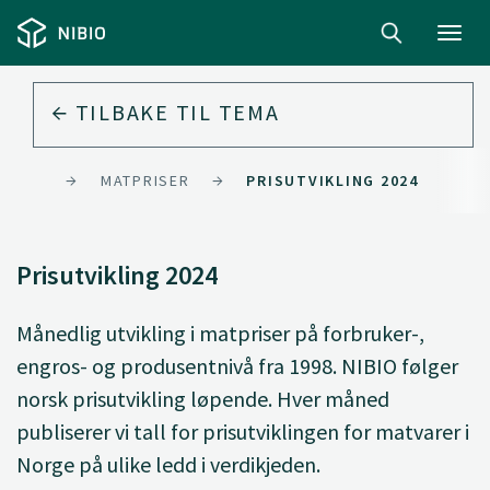
Toggl
navig
TILBAKE TIL
TEMA
ONOMI
MATPRISER
PRISUTVIKLING 2024
Prisutvikling 2024
Månedlig utvikling i matpriser på forbruker-,
engros- og produsentnivå fra 1998. NIBIO følger
norsk prisutvikling løpende. Hver måned
publiserer vi tall for prisutviklingen for matvarer i
Norge på ulike ledd i verdikjeden.