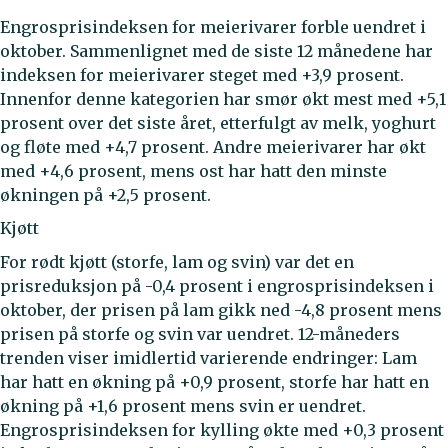
Engrosprisindeksen for meierivarer forble uendret i
oktober. Sammenlignet med de siste 12 månedene har
indeksen for meierivarer steget med +3,9 prosent.
Innenfor denne kategorien har smør økt mest med +5,1
prosent over det siste året, etterfulgt av melk, yoghurt
og fløte med +4,7 prosent. Andre meierivarer har økt
med +4,6 prosent, mens ost har hatt den minste
økningen på +2,5 prosent.
Kjøtt
For rødt kjøtt (storfe, lam og svin) var det en
prisreduksjon på -0,4 prosent i engrosprisindeksen i
oktober, der prisen på lam gikk ned -4,8 prosent mens
prisen på storfe og svin var uendret. 12-måneders
trenden viser imidlertid varierende endringer: Lam
har hatt en økning på +0,9 prosent, storfe har hatt en
økning på +1,6 prosent mens svin er uendret.
Engrosprisindeksen for kylling økte med +0,3 prosent