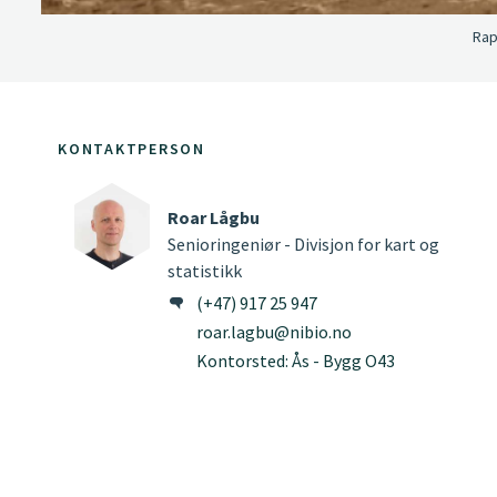
Rap
KONTAKTPERSON
Roar Lågbu
Senioringeniør - Divisjon for kart og
statistikk
(+47) 917 25 947
roar.lagbu@nibio.no
Kontorsted: Ås - Bygg O43