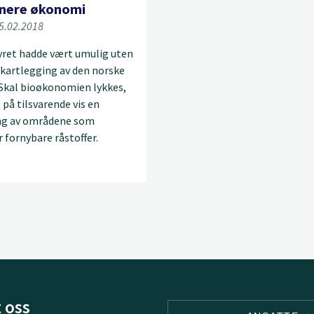
nnere økonomi
15.02.2018
yret hadde vært umulig uten
 kartlegging av den norske
 Skal bioøkonomien lykkes,
 på tilsvarende vis en
ng av områdene som
 fornybare råstoffer.
 oss