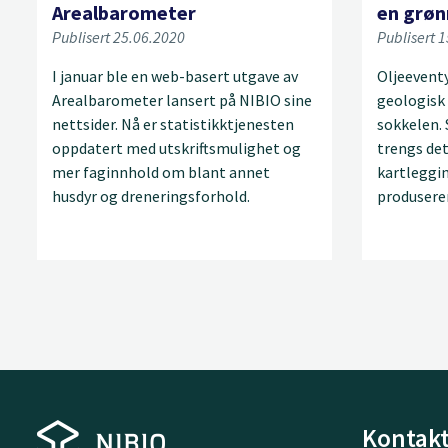
Arealbarometer
en grø
Publisert 25.06.2020
Publisert 
I januar ble en web-basert utgave av
Oljeevent
Arealbarometer lansert på NIBIO sine
geologisk
nettsider. Nå er statistikktjenesten
sokkelen.
oppdatert med utskriftsmulighet og
trengs det
mer faginnhold om blant annet
kartleggi
husdyr og dreneringsforhold.
produserer
Kontakt