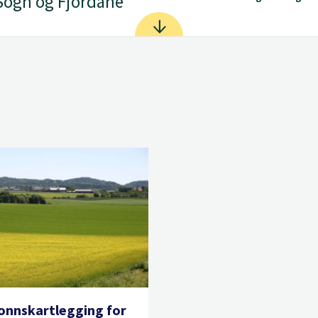
Sogn og Fjordane
nnskartlegging for