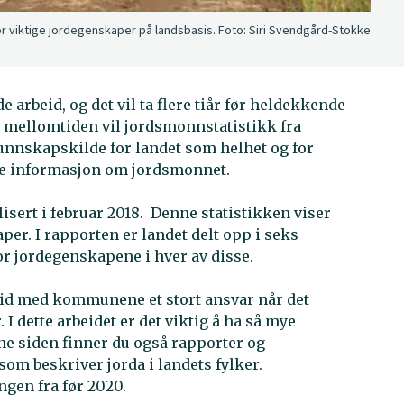
or viktige jordegenskaper på landsbasis.
Foto:
Siri Svendgård-Stokke
arbeid, og det vil ta flere tiår før heldekkende
. I mellomtiden vil jordsmonnstatistikk fra
unnskapskilde for landet som helhet og for
nde informasjon om jordsmonnet.
isert i februar 2018. Denne statistikken viser
per. I rapporten er landet delt opp i seks
for jordegenskapene i hver av disse.
id med kommunene et stort ansvar når det
 I dette arbeidet er det viktig å ha så mye
e siden finner du også rapporter og
om beskriver jorda i landets fylker.
ngen fra før 2020.