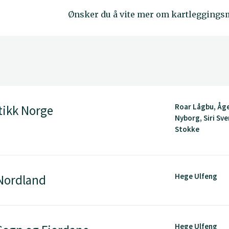
Ønsker du å vite mer om kartleggings
Roar Lågbu, Åge
tikk Norge
Nyborg, Siri Sv
Stokke
Hege Ulfeng
 Nordland
Hege Ulfeng