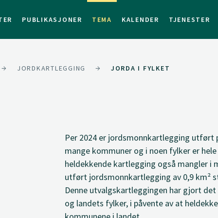
TER
PUBLIKASJONER
TEMA
KALENDER
TJENESTER
JORDKARTLEGGING
JORDA I FYLKET
Per 2024 er jordsmonnkartlegging utført p
mange kommuner og i noen fylker er hele e
heldekkende kartlegging også mangler i 
utført jordsmonnkartlegging av 0,9 km² st
Denne utvalgskartleggingen har gjort det
og landets fylker, i påvente av at heldekk
kommunene i landet.