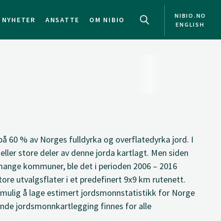
NIBIO.NO
NYHETER
ANSATTE
OM NIBIO
ENGLISH
å 60 % av Norges fulldyrka og overflatedyrka jord. I
ller store deler av denne jorda kartlagt. Men siden
mange kommuner, ble det i perioden 2006 – 2016
ore utvalgsflater i et predefinert 9x9 km rutenett.
 mulig å lage estimert jordsmonnstatistikk for Norge
ende jordsmonnkartlegging finnes for alle