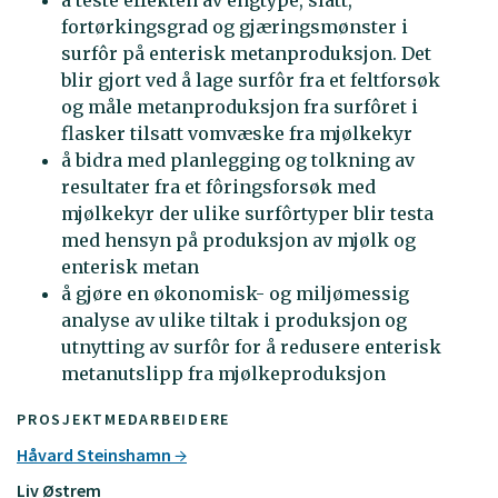
fortørkingsgrad og gjæringsmønster i
surfôr på enterisk metanproduksjon. Det
blir gjort ved å lage surfôr fra et feltforsøk
og måle metanproduksjon fra surfôret i
flasker tilsatt vomvæske fra mjølkekyr
å bidra med planlegging og tolkning av
resultater fra et fôringsforsøk med
mjølkekyr der ulike surfôrtyper blir testa
med hensyn på produksjon av mjølk og
enterisk metan
å gjøre en økonomisk- og miljømessig
analyse av ulike tiltak i produksjon og
utnytting av surfôr for å redusere enterisk
metanutslipp fra mjølkeproduksjon
PROSJEKTMEDARBEIDERE
Håvard Steinshamn
Liv Østrem