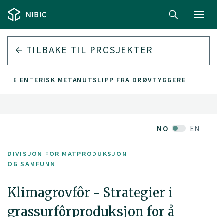
Toggl
navig
TILBAKE TIL PROSJEKTER
SERE ENTERISK METANUTSLIPP FRA DRØVTYGGERE
NO
EN
DIVISJON FOR MATPRODUKSJON
OG SAMFUNN
Klimagrovfôr - Strategier i
grassurfôrproduksjon for å