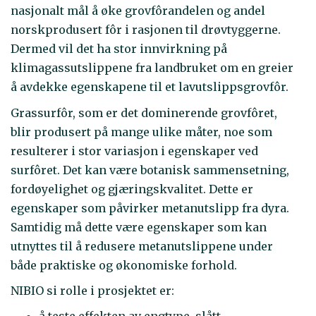
nasjonalt mål å øke grovfôrandelen og andel
norskprodusert fôr i rasjonen til drøvtyggerne.
Dermed vil det ha stor innvirkning på
klimagassutslippene fra landbruket om en greier
å avdekke egenskapene til et lavutslippsgrovfôr.
Grassurfôr, som er det dominerende grovfôret,
blir produsert på mange ulike måter, noe som
resulterer i stor variasjon i egenskaper ved
surfôret. Det kan være botanisk sammensetning,
fordøyelighet og gjæringskvalitet. Dette er
egenskaper som påvirker metanutslipp fra dyra.
Samtidig må dette være egenskaper som kan
utnyttes til å redusere metanutslippene under
både praktiske og økonomiske forhold.
NIBIO si rolle i prosjektet er:
å teste effekten av engtype, slått,