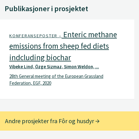
Publikasjoner i prosjektet
Enteric methane
KONFERANSEPOSTER –
emissions from sheep fed diets
indcluding biochar
Vibeke Lind, Özge Sizmaz, Simon Weldon, ...
28th General meeting of the European Grassland
Federation, EGF, 2020
Andre prosjekter fra Fôr og husdyr