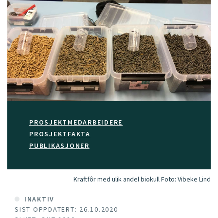
PROSJEKTMEDARBEIDERE
PROSJEKTFAKTA
PUBLIKASJONER
Kraftfôr med ulik andel biokull
Foto:
Vibeke Lind
INAKTIV
SIST OPPDATERT: 26.10.2020