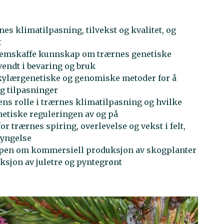
es klimatilpasning, tilvekst og kvalitet, og
t
fremskaffe kunnskap om trærnes genetiske
nvendt i bevaring og bruk
ylærgenetiske og genomiske metoder for å
g tilpasninger
ns rolle i trærnes klimatilpasning og hvilke
netiske reguleringen av og på
 trærnes spiring, overlevelse og vekst i felt,
ryngelse
pen om kommersiell produksjon av skogplanter
ksjon av juletre og pyntegrønt