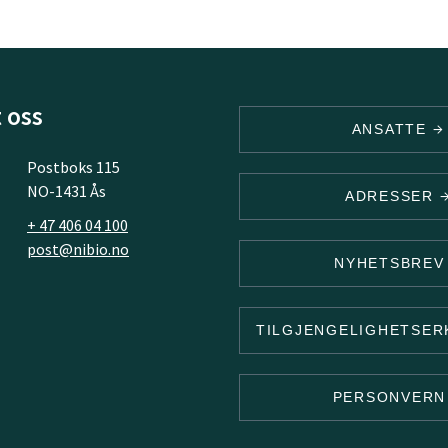
 oss
ANSATTE
Postboks 115
NO-1431 Ås
ADRESSER
+ 47 406 04 100
post@nibio.no
NYHETSBRE
TILGJENGELIGHETSE
PERSONVER