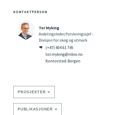
KONTAKTPERSON
Tor Myking
Avdelingsleder/forskningssjef -
Divisjon for skog og utmark
(+47) 404 61 745
tor.myking@nibio.no
Kontorsted: Bergen
PROSJEKTER
PUBLIKASJONER