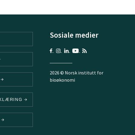
Sosiale medier
2026 © Norsk institutt for
V
bioøkonomi
RKLÆRING
N