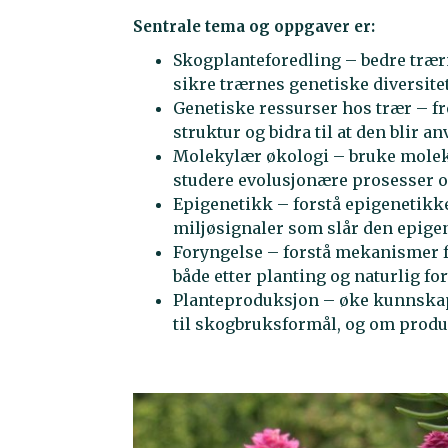
Sentrale tema og oppgaver er:
Skogplanteforedling – bedre trærn
sikre trærnes genetiske diversite
Genetiske ressurser hos trær – 
struktur og bidra til at den blir a
Molekylær økologi – bruke molek
studere evolusjonære prosesser o
Epigenetikk – forstå epigenetikke
miljøsignaler som slår den epige
Foryngelse – forstå mekanismer for
både etter planting og naturlig fo
Planteproduksjon – øke kunnska
til skogbruksformål, og om produ