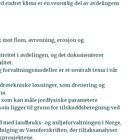
d endret klima er en vesentlig del av avdelingens
k mot flom, avrenning, erosjon og
ivitet i avdelingen, og det dokumenterer
litet.
 forvaltningsmodeller er et sentralt tema i vår
ydrotekniske løsninger, som drenering og
ma.
um som kan måle jordfysiske parametere
som ligger til grunn for tilskuddsberegning ved
d med landbruks- og miljøforvaltningen i Norge,
følging av Vannforskriften, der tiltaksanalyser
gsprosjektene.