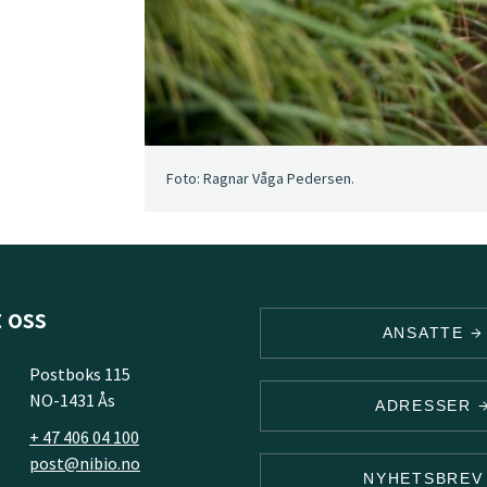
Foto: Ragnar Våga Pedersen.
 oss
ANSATTE
Postboks 115
NO-1431 Ås
ADRESSER
+ 47 406 04 100
post@nibio.no
NYHETSBRE