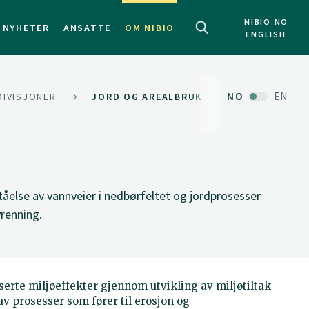
NIBIO.NO
NYHETER
ANSATTE
OM NIBIO
ENGLISH
NO
EN
DIVISJONER
JORD OG AREALBRUK
åelse av vannveier i nedbørfeltet og jordprosesser
vrenning.
serte miljøeffekter gjennom utvikling av miljøtiltak
av prosesser som fører til erosjon og