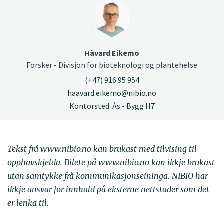
Håvard Eikemo
Forsker - Divisjon for bioteknologi og plantehelse
(+47) 916 95 954
haavard.eikemo@nibio.no
Kontorsted: Ås - Bygg H7
Tekst frå www.nibio.no kan brukast med tilvising til
opphavskjelda. Bilete på www.nibio.no kan ikkje brukast
utan samtykke frå kommunikasjonseininga. NIBIO har
ikkje ansvar for innhald på eksterne nettstader som det
er lenka til.