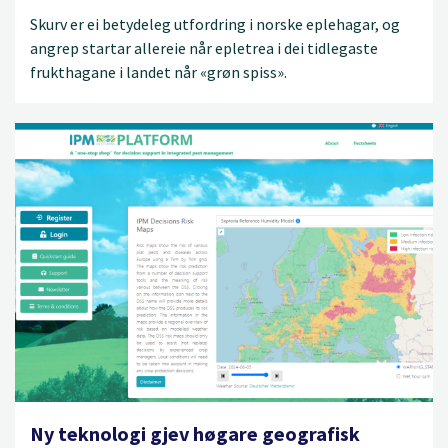
Skurv er ei betydeleg utfordring i norske eplehagar, og
angrep startar allereie når epletrea i dei tidlegaste
frukthagane i landet når «grøn spiss».
Ny teknologi gjev høgare geografisk