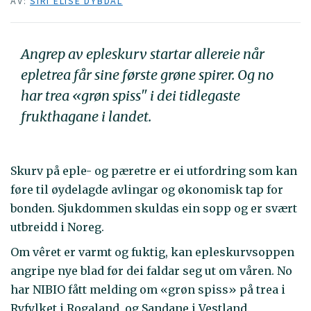
AV:
SIRI ELISE DYBDAL
Angrep av epleskurv startar allereie når
epletrea får sine første grøne spirer. Og no
har trea «grøn spiss" i dei tidlegaste
frukthagane i landet.
Skurv på eple- og pæretre er ei utfordring som kan
føre til øydelagde avlingar og økonomisk tap for
bonden. Sjukdommen skuldas ein sopp og er svært
utbreidd i Noreg.
Om vêret er varmt og fuktig, kan epleskurvsoppen
angripe nye blad før dei faldar seg ut om våren. No
har NIBIO fått melding om «grøn spiss» på trea i
Ryfylket i Rogaland, og Sandane i Vestland.