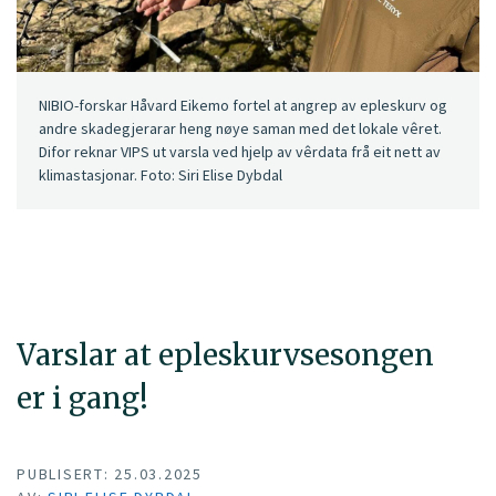
NIBIO-forskar Håvard Eikemo fortel at angrep av epleskurv og
andre skadegjerarar heng nøye saman med det lokale vêret.
Difor reknar VIPS ut varsla ved hjelp av vêrdata frå eit nett av
klimastasjonar. Foto: Siri Elise Dybdal
Varslar at epleskurvsesongen
er i gang!
PUBLISERT: 25.03.2025