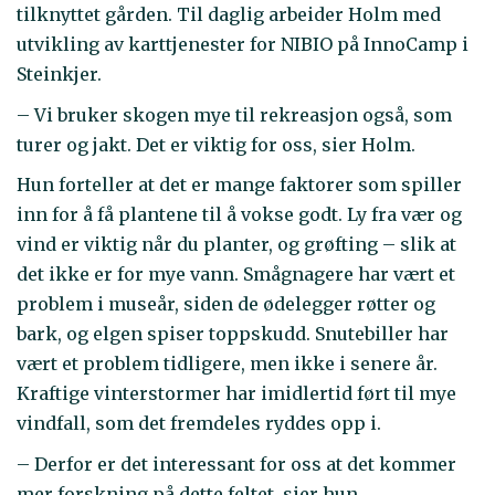
tilknyttet gården. Til daglig arbeider Holm med
utvikling av karttjenester for NIBIO på InnoCamp i
Steinkjer.
– Vi bruker skogen mye til rekreasjon også, som
turer og jakt. Det er viktig for oss, sier Holm.
Hun forteller at det er mange faktorer som spiller
inn for å få plantene til å vokse godt. Ly fra vær og
vind er viktig når du planter, og grøfting – slik at
det ikke er for mye vann. Smågnagere har vært et
problem i museår, siden de ødelegger røtter og
bark, og elgen spiser toppskudd. Snutebiller har
vært et problem tidligere, men ikke i senere år.
Kraftige vinterstormer har imidlertid ført til mye
vindfall, som det fremdeles ryddes opp i.
– Derfor er det interessant for oss at det kommer
mer forskning på dette feltet, sier hun