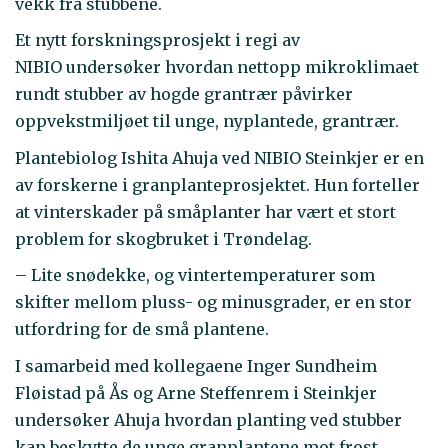
vekk fra stubbene.
Et nytt forskningsprosjekt i regi av
NIBIO undersøker hvordan nettopp mikroklimaet
rundt stubber av hogde grantrær påvirker
oppvekstmiljøet til unge, nyplantede, grantrær.
Plantebiolog Ishita Ahuja ved NIBIO Steinkjer er en
av forskerne i granplanteprosjektet. Hun forteller
at vinterskader på småplanter har vært et stort
problem for skogbruket i Trøndelag.
­­– Lite snødekke, og vintertemperaturer som
skifter mellom pluss- og minusgrader, er en stor
utfordring for de små plantene.
I samarbeid med kollegaene Inger Sundheim
Fløistad på Ås og Arne Steffenrem i Steinkjer
undersøker Ahuja hvordan planting ved stubber
kan beskytte de unge granplantene mot frost,