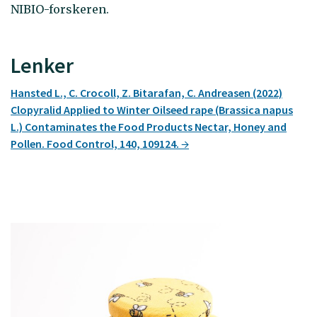
NIBIO-forskeren.
Lenker
Hansted L., C. Crocoll, Z. Bitarafan, C. Andreasen (2022)
Clopyralid Applied to Winter Oilseed rape (Brassica napus
L.) Contaminates the Food Products Nectar, Honey and
Pollen. Food Control, 140, 109124.