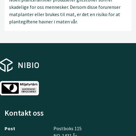
skadelige for oss mennesker. Dersom disse forurenser
matplanter eller brukes til mat, er det en risiko for at
plantegiftene havner i maten vår.
Kontakt oss
Post
Postboks 115
NO-1431 Ås