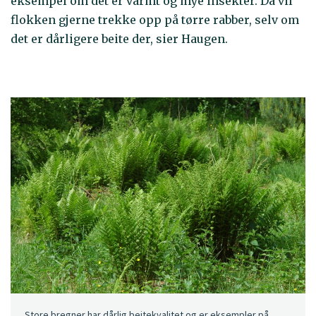
eksempel om det er varmt og mye insekter. Da vil
flokken gjerne trekke opp på tørre rabber, selv om
det er dårligere beite der, sier Haugen.
Store bregner har dårlig beitekvalitet og er eksempler på