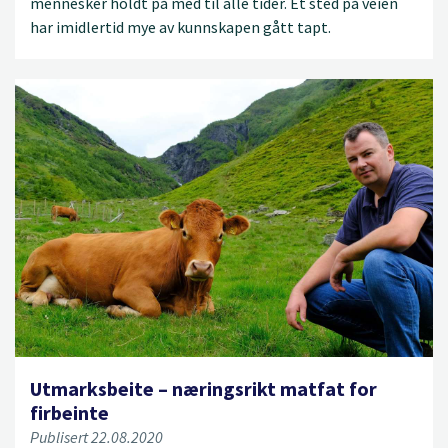
mennesker holdt på med til alle tider. Et sted på veien
har imidlertid mye av kunnskapen gått tapt.
Utmarksbeite – næringsrikt matfat for
firbeinte
Publisert 22.08.2020