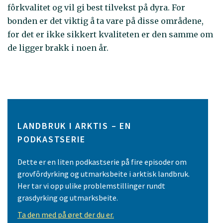
fôrkvalitet og vil gi best tilvekst på dyra. For
bonden er det viktig å ta vare på disse områdene,
for det er ikke sikkert kvaliteten er den samme om
de ligger brakk i noen år.
LANDBRUK I ARKTIS – EN
PODKASTSERIE
Dette er en liten podkastserie på fire episoder om
grovfôrdyrking og utmarksbeite i arktisk landbruk.
Her tar vi opp ulike problemstillinger rundt
grasdyrking og utmarksbeite.
Ta den med på øret der du er.