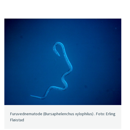
Furuvednematode (Bursaphelenchus xylophilus) . Foto: Erling
Fløistad