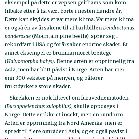
eksempel på dette er vepsen geithams som kom
tilbake etter å ha vært borte i nesten hundre år.
Dette kan skyldes et varmere klima. Varmere klima
er også èn av årsakene til at barkbillen
Dendroctonus
ponderosae
(Mountain pine beetle), sprer seg i
rekordfart i USA og forårsaker enorme skader. Et
annet eksempel er brunmarmoret breitege
(
Halyomorpha halys)
. Denne arten er opprinnelig fra
Asia, men har blitt påvist i Norge. Arten har mer
enn 300 vekster på menyen, og påfører
fruktdyrkere store skader.
– Skrekken er nok likevel om furuvednematoden
(Bursaphelenchus xylophilus),
skulle oppdages i
Norge. Dette er ikke et insekt, men en rundorm.
Arten er opprinnelig fra Nord-Amerika, men er
spredt til flere områder i Asia, og er også påvist i