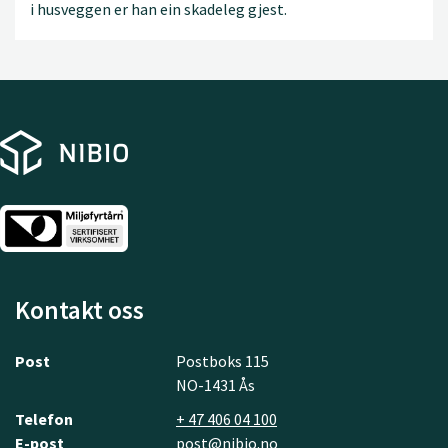
i husveggen er han ein skadeleg gjest.
Kontakt oss
Post
Postboks 115
NO-1431 Ås
Telefon
+ 47 406 04 100
E-post
post@nibio.no