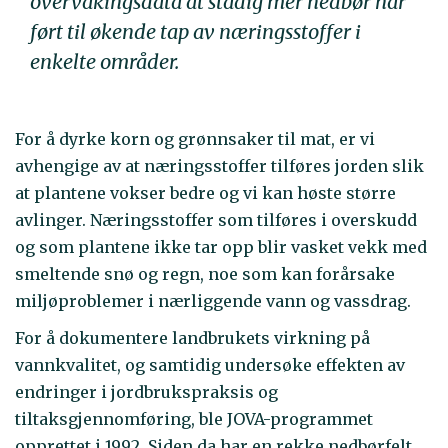
overvåkingsdata at stadig mer nedbør har
ført til økende tap av næringsstoffer i
enkelte områder.
For å dyrke korn og grønnsaker til mat, er vi
avhengige av at næringsstoffer tilføres jorden slik
at plantene vokser bedre og vi kan høste større
avlinger. Næringsstoffer som tilføres i overskudd
og som plantene ikke tar opp blir vasket vekk med
smeltende snø og regn, noe som kan forårsake
miljøproblemer i nærliggende vann og vassdrag.
For å dokumentere landbrukets virkning på
vannkvalitet, og samtidig undersøke effekten av
endringer i jordbrukspraksis og
tiltaksgjennomføring, ble JOVA-programmet
opprettet i 1992. Siden da har en rekke nedbørfelt