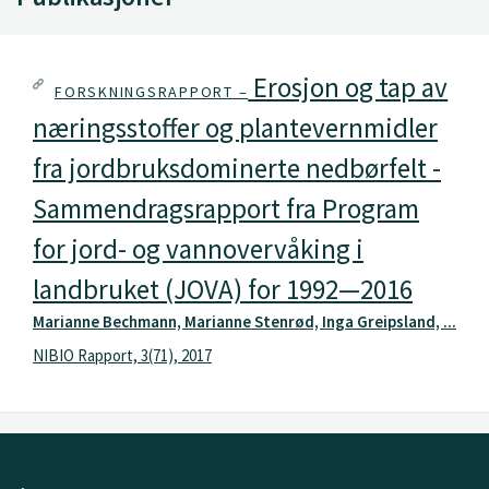
Erosjon og tap av
FORSKNINGSRAPPORT –
næringsstoffer og plantevernmidler
fra jordbruksdominerte nedbørfelt -
Sammendragsrapport fra Program
for jord- og vannovervåking i
landbruket (JOVA) for 1992—2016
Marianne Bechmann, Marianne Stenrød, Inga Greipsland, ...
NIBIO Rapport, 3(71), 2017