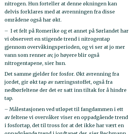
nitrogen. Hun forteller at denne økningen kan
delvis forklares med at avrenningen fra disse
områdene også har økt.
– I et felt på Romerike og et annet på Sørlandet har
vi observert en stigende trend i nitrogentap
gjennom overvåkingsperioden, og vi ser at jo mer
vann som renner av, jo høyere blir også
nitrogentapene, sier hun.
Det samme gjelder for fosfor. Økt avrenning fra
jordet, gir økt tap av næringsstoffet, også fra
nedbørfeltene der det er satt inn tiltak for å hindre
tap.
– Målestasjonen ved utløpet til fangdammen i ett
av feltene vi overvåker viser en oppadgående trend
i fosfortap, det til tross for at det ikke har vært en
oppadgående trend i jordtapet der, sier Bechmann.