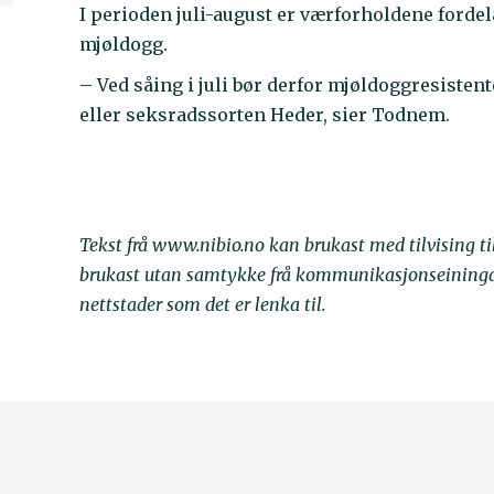
I perioden juli-august er værforholdene fordel
mjøldogg.
– Ved såing i juli bør derfor mjøldoggresisten
eller seksradssorten Heder, sier Todnem.
Tekst frå www.nibio.no kan brukast med tilvising t
brukast utan samtykke frå kommunikasjonseininga. 
nettstader som det er lenka til.