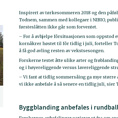
Inspirert av tørkesommeren 2018 og den påføl
Todnem, sammen med kollegaer i NIBIO, publi
førsteslåtten ikke går som forventet.
– For å avhjelpe fôrsituasjonen som oppstod e
kornåkrer høstet til fôr tidlig i juli, fortelle
å få god avling resten av vekstsesongen.
Forskerne testet åtte ulike arter og frøblanding a
og i høyereliggende versus lavereliggende str
– Vi fant at tidlig sommersåing ga mye større 
vi ikke anbefale å så senere en tidlig juli, sie
Byggblanding anbefales i rundbal