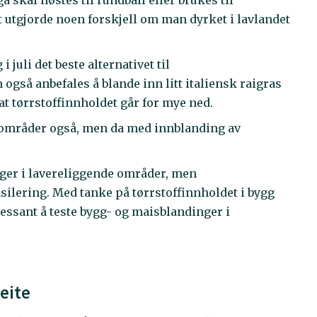
 skal høstes til rundball eller brukes til
et utgjorde noen forskjell om man dyrket i lavlandet
 juli det beste alternativet til
også anbefales å blande inn litt italiensk raigras
 at tørrstoffinnholdet går for mye ned.
e områder også, men da med innblanding av
inger i lavereliggende områder, men
nsilering. Med tanke på tørrstoffinnholdet i bygg
ressant å teste bygg- og maisblandinger i
eite