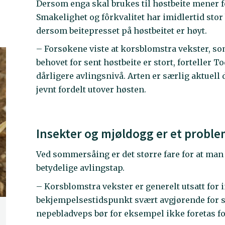
Dersom enga skal brukes til høstbeite mener fo
Smakelighet og fôrkvalitet har imidlertid stor
dersom beitepresset på høstbeitet er høyt.
– Forsøkene viste at korsblomstra vekster, s
behovet for sent høstbeite er stort, forteller 
dårligere avlingsnivå. Arten er særlig aktuel
jevnt fordelt utover høsten.
Insekter og mjøldogg er et probl
Ved sommersåing er det større fare for at man
betydelige avlingstap.
– Korsblomstra vekster er generelt utsatt for
bekjempelsestidspunkt svært avgjørende for
nepebladveps bør for eksempel ikke foretas f