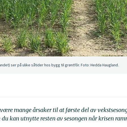
det) ser på ulike såtider hos bygg til grøntfôr. Foto: Hedda Haugland.
 være mange årsaker til at første del av vekstseso
n du kan utnytte resten av sesongen når krisen ram