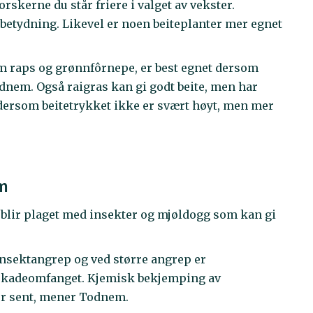
rskerne du står friere i valget av vekster.
 betydning. Likevel er noen beiteplanter mer egnet
om raps og grønnfôrnepe, er best egnet dersom
Todnem. Også raigras kan gi godt beite, men har
l dersom beitetrykket ikke er svært høyt, men mer
em
 blir plaget med insekter og mjøldogg som kan gi
 insektangrep og ved større angrep er
 skadeomfanget. Kjemisk bekjemping av
or sent, mener Todnem.