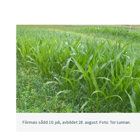
Fôrmais sådd 10. juli, avbildet 28. august. Foto: Tor Lunnan.