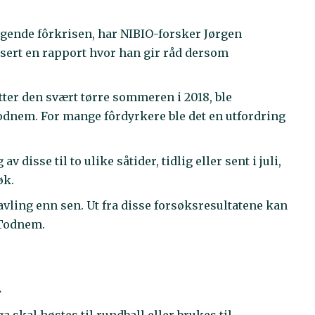
gende fôrkrisen, har NIBIO-forsker Jørgen
sert en rapport hvor han gir råd dersom
tter den svært tørre sommeren i 2018, ble
r Todnem. For mange fôrdyrkere ble det en utfordring
v disse til to ulike såtider, tidlig eller sent i juli,
øk.
avling enn sen. Ut fra disse forsøksresultatene kan
r Todnem.
l