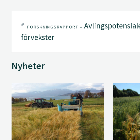
Avlingspotensiale
FORSKNINGSRAPPORT –
fôrvekster
Nyheter