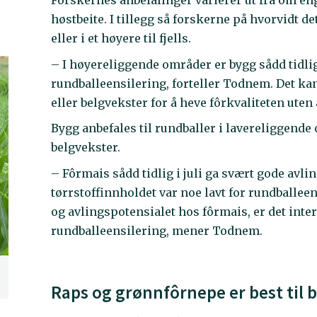
Forskernes anbefalinger varierer ut fra om enga
høstbeite. I tillegg så forskerne på hvorvidt d
eller i et høyere til fjells.
– I høyereliggende områder er bygg sådd tidlig i
rundballeensilering, forteller Todnem. Det kan 
eller belgvekster for å heve fôrkvaliteten uten
Bygg anbefales til rundballer i lavereliggend
belgvekster.
– Fôrmais sådd tidlig i juli ga svært gode avl
tørrstoffinnholdet var noe lavt for rundballee
og avlingspotensialet hos fôrmais, er det inte
rundballeensilering, mener Todnem.
Raps og grønnfôrnepe er best til b